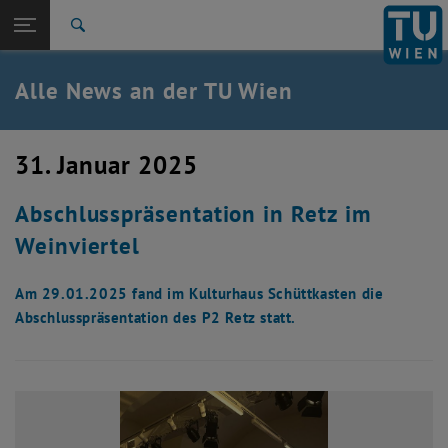
Studium
Seitennavigation öffnen
EN
TU Login
Forschung
Suche
International
Quicklinks
Alle News an der TU Wien
Quicklinks-Menü umschalten
Karriere
Zur 1. Menü Ebene
Alle News
31. Januar 2025
Zurück zur letzten Ebene:
TU Wien Startseite
Zurück: Subseiten von TU Wien Startseite auflisten
Abschlusspräsentation in Retz im
Übersicht
Weinviertel
Am 29.01.2025 fand im Kulturhaus Schüttkasten die
Abschlusspräsentation des P2 Retz statt.