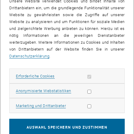
Unsere Website verwendet Cookies und bindet Inhalte von
Drittanbietern ein, um die grundlegende Funktionalität unserer
Website zu gewährleisten sowie die Zugriffe auf unserer
Website zu analysieren und um Funktionen für soziale Medien
und zielgerichtete Werbung anbieten zu können. Hierzu ist es
nötig Informationen an die jeweiligen Dienstanbieter
weiterzugeben. Weitere Informationen zu Cookies und Inhalten
von Drittanbietern auf der Website finden Sie in unserer
Datenschutzerklärung
.
Erforderliche Cookies zulassen
Erforderliche Cookies
Bild v
Statistik Cookies zulassen
Anonymisierte Webstatistiken
© Werner Tschirk
Marketing Cookies zulassen
Marketing und Drittanbieter
AUSWAHL SPEICHERN UND ZUSTIMMEN