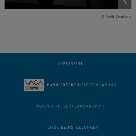
Bild v
© Amila Smajlović
IMPRESSUM
BARRIEREFREIHEITSERKLÄRUNG
DATENSCHUTZERKLÄRUNG (PDF)
COOKIEEINSTELLUNGEN