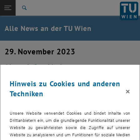
Studium
Seitennavigation öffnen
EN
TU Login
Forschung
Suche
International
Quicklinks
Alle News an der TU Wien
Quicklinks-Menü umschalten
Karriere
Zur 1. Menü Ebene
Alle News
29. November 2023
Zurück zur letzten Ebene:
TU Wien Startseite
Zurück: Subseiten von TU Wien Startseite auflisten
Ab nach Stockholm
Übersicht
Eine Verabschiedung bedeutender Geräte.
Hinweis zu Cookies und anderen
×
Techniken
Unsere Website verwendet Cookies und bindet Inhalte von
Drittanbietern ein, um die grundlegende Funktionalität unserer
Website zu gewährleisten sowie die Zugriffe auf unserer
Website zu analysieren und um Funktionen für soziale Medien