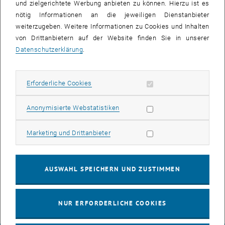
und zielgerichtete Werbung anbieten zu können. Hierzu ist es
nötig Informationen an die jeweiligen Dienstanbieter
weiterzugeben. Weitere Informationen zu Cookies und Inhalten
von Drittanbietern auf der Website finden Sie in unserer
Datenschutzerklärung
.
Erforderliche Cookies zulassen
Erforderliche Cookies
Bild v
Statistik Cookies zulassen
Anonymisierte Webstatistiken
Am 29. November 2023 begab sich die Vakuumkammer, die einst im
Labor des Instituts für Photonik für das historische Attosekunden-
Marketing Cookies zulassen
Marketing und Drittanbieter
Experiment des Nobelpreisträgers Ferenc Krausz im Jahr 2001
verwendet wurde, auf den Weg ins Museum im Stockholm. Danach
werden die Geräte im Technische Museum in München ihren
AUSWAHL SPEICHERN UND ZUSTIMMEN
dauerhaften Platz finden.
NUR ERFORDERLICHE COOKIES