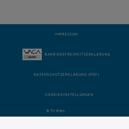
IMPRESSUM
BARRIEREFREIHEITSERKLÄRUNG
DATENSCHUTZERKLÄRUNG (PDF)
COOKIEEINSTELLUNGEN
Facebook
LinkedIn
YouTube
Instagram
Bluesky
© TU Wien
# 116210