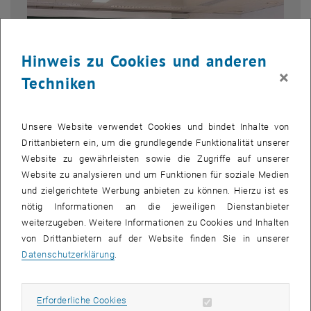
Hinweis zu Cookies und anderen
×
Techniken
Unsere Website verwendet Cookies und bindet Inhalte von
Drittanbietern ein, um die grundlegende Funktionalität unserer
Website zu gewährleisten sowie die Zugriffe auf unserer
Website zu analysieren und um Funktionen für soziale Medien
Bild v
© privat
und zielgerichtete Werbung anbieten zu können. Hierzu ist es
1 
1/3 Bilder
nötig Informationen an die jeweiligen Dienstanbieter
Ehemalige Institutsvorstände des ASC v.l.n.r.: Roman Schnabl, Inge
weiterzugeben. Weitere Informationen zu Cookies und Inhalten
Troch, Markus Melenk, Hans Jörg Stetter, Reinhard Frank, Anton
von Drittanbietern auf der Website finden Sie in unserer
Arnold; aktuell: Dirk Praetorius
Datenschutzerklärung
.
Ehemalige Institutsvorstände des ASC v.l.n.r.: Roman Schnabl, Inge Troc
Erforderliche Cookies zulassen
Erforderliche Cookies
Geboren am 8. April 1930 in München, studierte Univ.-Prof. Dr. Hans