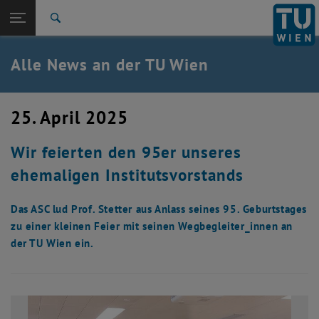
Studium
Seitennavigation öffnen
EN
TU Login
Forschung
Suche
International
Quicklinks
Alle News an der TU Wien
Quicklinks-Menü umschalten
Karriere
Zur 1. Menü Ebene
Alle News
25. April 2025
Zurück zur letzten Ebene:
TU Wien Startseite
Zurück: Subseiten von TU Wien Startseite auflisten
Wir feierten den 95er unseres
Übersicht
ehemaligen Institutsvorstands
Das ASC lud Prof. Stetter aus Anlass seines 95. Geburtstages
zu einer kleinen Feier mit seinen Wegbegleiter_innen an
der TU Wien ein.