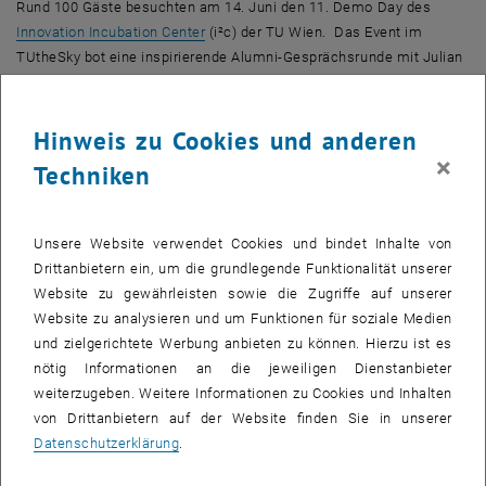
Rund 100 Gäste besuchten am 14. Juni den 11.
Demo Day
des
, öffnet eine externe URL in einem neuen 
Innovation Incubation Center
(i²c) der TU Wien. Das
Event
im
TUtheSky
bot eine inspirierende Alumni-Gesprächsrunde mit Julian
, öffnet eine externe URL 
Netzer, dem Mitbegründer des
Startups Kula
, eine "
Pitch-Challenge
”
und
Networking
-Möglichkeiten.
Hinweis zu Cookies und anderen
Das Erweiterungsstudium Innovation wurde im Jahr 2012 von der
×
TU Wien als erste österreichische Universität etabliert, ein
Techniken
ergänzendes Curriculum für Intra- und Entrepreneurship, für das sich
Studierende aller Fachrichtungen der TU bewerben können. Damit
leistet die TU Wien einen wichtigen Beitrag zur '
3rd Mission
' der
Unsere Website verwendet Cookies und bindet Inhalte von
Hochschulen und unterstützt erfolgreiche
Drittanbietern ein, um die grundlegende Funktionalität unserer
Unternehmensgründungen.
Website zu gewährleisten sowie die Zugriffe auf unserer
Website zu analysieren und um Funktionen für soziale Medien
Das Curriculum läuft über zwei Semester, bis zu 25 Studienplätze
und zielgerichtete Werbung anbieten zu können. Hierzu ist es
stehen zur Verfügung. Seit 2012 wurden von den 210 Studierenden
nötig Informationen an die jeweiligen Dienstanbieter
aus der Arbeit des
i²c
bereits 105 Projekte angestoßen. Daraus
weiterzugeben. Weitere Informationen zu Cookies und Inhalten
ergaben sich 35 Gründungen, in denen bereits über 105 Mio. Euro
von Drittanbietern auf der Website finden Sie in unserer
investiert wurden.
Datenschutzerklärung
.
Bevor die 22 Alumni des aktuellen Jahrgangs ihre Diplome erhielten,