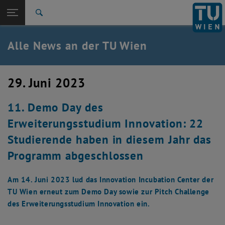
Studium
Seitennavigation öffnen
TU Login
Forschung
Suche
International
Quicklinks
Alle News an der TU Wien
Quicklinks-Menü umschalten
Karriere
Zur 1. Menü Ebene
Alle News
29. Juni 2023
Zurück zur letzten Ebene:
TU Wien Startseite
Zurück: Subseiten von TU Wien Startseite auflisten
11. Demo Day des
Übersicht
Erweiterungsstudium Innovation: 22
Studierende haben in diesem Jahr das
Programm abgeschlossen
Am 14. Juni 2023 lud das Innovation Incubation Center der
TU Wien erneut zum Demo Day sowie zur Pitch Challenge
des Erweiterungsstudium Innovation ein.