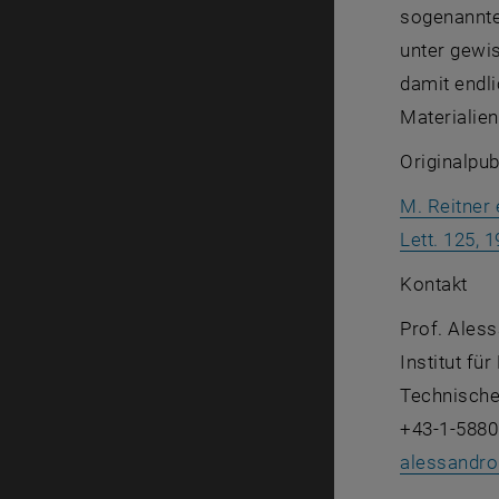
sogenannten
unter gewi
damit endli
Materialien
Originalpub
M. Reitner 
Lett. 125, 
Kontakt
Prof. Ales
Institut fü
Technische
+43-1-5880
alessandro