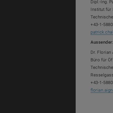
Dipl.-Ing. 
Institut fü
Technische
+43-1-5880
patrick.cha
Aussender
Dr. Florian
Büro für Öf
Technische
Resselgass
+43-1-5880
florian.aign