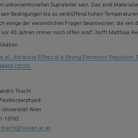
 unkonventionellen Supraleiter sein. Das sind Materialie
ssen Bedingungen bis zu verblüffend hohen Temperaturen s
ch einige der wesentlichen Fragen beantworten, die seit
 vor 40 Jahren immer noch offen sind“, hofft Matthias Rei
likation
et al., Attractive Effect of a Strong Electronic Repulsion
, öffnet eine externe URL in einem neuen Fe
196403 (2020).
sandro Toschi
r Festkörperphysik
 Universität Wien
1-13762
.toschi
@
tuwien.ac.at