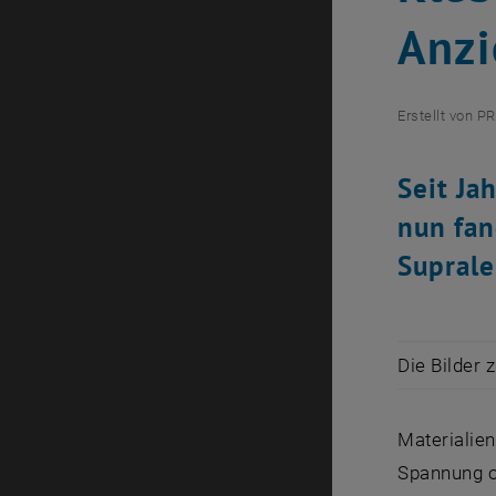
Anz
Erstellt von
PR
Seit Ja
nun fan
Suprale
Die Bilder 
Materialie
Spannung o