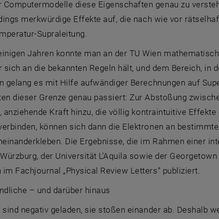
 Computermodelle diese Eigenschaften genau zu versteh
rdings merkwürdige Effekte auf, die nach wie vor rätselh
mperatur-Supraleitung.
einigen Jahren konnte man an der TU Wien mathematisch 
r sich an die bekannten Regeln hält, und dem Bereich, in
un gelang es mit Hilfe aufwändiger Berechnungen auf Sup
ten dieser Grenze genau passiert: Zur Abstoßung zwische
, anziehende Kraft hinzu, die völlig kontraintuitive Effek
verbinden, können sich dann die Elektronen an bestimmte
neinanderkleben. Die Ergebnisse, die im Rahmen einer in
 Würzburg, der Universität L’Aquila sowie der Georgetown 
im Fachjournal „Physical Review Letters“ publiziert.
ndliche – und darüber hinaus
 sind negativ geladen, sie stoßen einander ab. Deshalb w