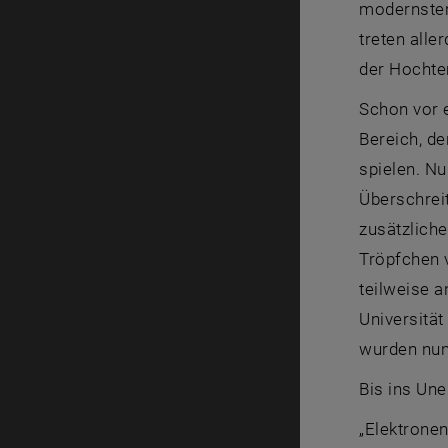
modernster
treten alle
der Hochte
Schon vor 
Bereich, de
spielen. N
Überschrei
zusätzliche
Tröpfchen 
teilweise a
Universität
wurden nun 
Bis ins Une
„Elektronen