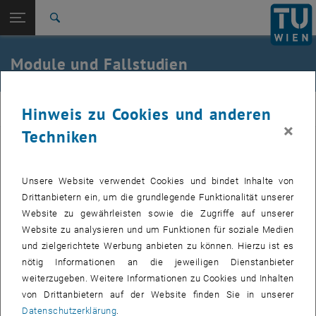
Seitennavigation öffnen
TU Login
Suche
Recyclingsysteme
Getrennte Sammlung
Recycling von Textilien
Abfallsortierung
Bett- und Rostascherecycling
Sensorbasiertes Monitoring
Zur 1. Menü Ebene
E166-01-Forschungsbereich Mechanische
Module und Fallstudien
Verfahrenstechnik und Luftreinhaltetechnik
Zurück zur letzten Ebene:
CD-Labor
Zurück: Subseiten von CD-Labor auflisten
E166-01
Hinweis zu Cookies und anderen
Forschungsthemen
×
Recyclingsysteme
Techniken
Getrennte Sammlung
Das CD-Labor für Recyclingbasierte Kreislaufwirtschaft ist
Recycling von Textilien
aufgebaut in Modulen und Fallstudien. In Modul 1 wird an der TU
Abfallsortierung
Unsere Website verwendet Cookies und bindet Inhalte von
Wien anhand von Fallstudien untersucht, durch welche
Bett- und Rostascherecycling
Drittanbietern ein, um die grundlegende Funktionalität unserer
technologischen Optionen Recyclingraten erhöht werden können.
Sensorbasiertes Monitoring
Website zu gewährleisten sowie die Zugriffe auf unserer
Die untersuchten Optionen sind:
Website zu analysieren und um Funktionen für soziale Medien
Verbesserung der getrennten Sammlung (Fallstudie A)
,
und zielgerichtete Werbung anbieten zu können. Hierzu ist es
Sortierung von recyclingfähigen Textilien (Fallstudie B1)
,
nötig Informationen an die jeweiligen Dienstanbieter
Sortierung von Abfällen (Fallstudie B2)
,
und
weiterzugeben. Weitere Informationen zu Cookies und Inhalten
von Drittanbietern auf der Website finden Sie in unserer
Aufbereitung von Bett- und Rostaschen aus
Datenschutzerklärung
.
Müllverbrennungsanlagen (MVA) (Fallstudie C)