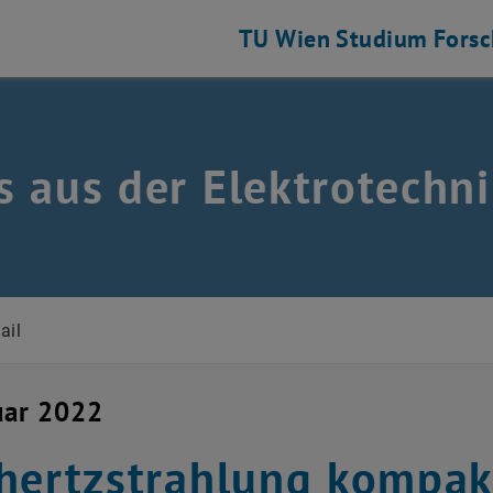
TU Wien
Studium
Fors
 aus der Elektrotechni
stechnik auflisten
ail
uar 2022
hertzstrahlung kompak