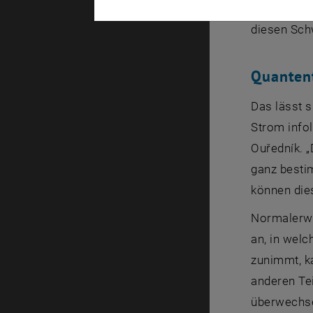
Verlustwide
diesen Sch
Quantent
Das lässt 
Strom infol
Ouředník. „
ganz besti
können die
Normalerwe
an, in wel
zunimmt, k
anderen Tei
überwechse