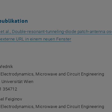
publikation
et al.,
Double-resonant-tunneling-diode patch-antenna oscil
, öffnet eine extern
e externe URL in einem neuen Fenster
uředník
f Electrodynamics, Microwave and Circuit Engineering
 Universität Wien
1 354712
el Feiginov
f Electrodynamics, Microwave and Circuit Engineering