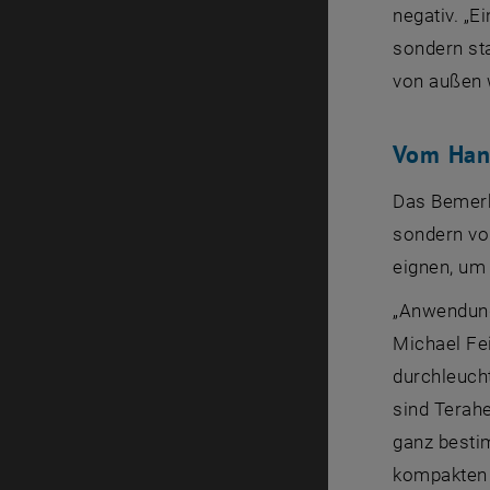
negativ. „E
sondern st
von außen 
Vom Han
Das Bemerke
sondern vor
eignen, um
„Anwendungs
Michael Fe
durchleuch
sind Terah
ganz besti
kompakten K