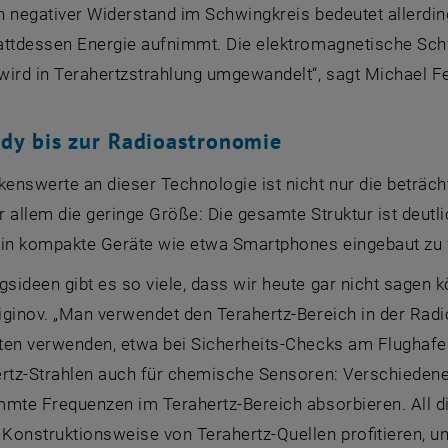
in negativer Widerstand im Schwingkreis bedeutet allerding
attdessen Energie aufnimmt. Die elektromagnetische Sch
wird in Terahertzstrahlung umgewandelt“, sagt Michael Fe
dy bis zur Radioastronomie
nswerte an dieser Technologie ist nicht nur die beträcht
 allem die geringe Größe: Die gesamte Struktur ist deutlic
 in kompakte Geräte wie etwa Smartphones eingebaut zu
ideen gibt es so viele, dass wir heute gar nicht sagen k
iginov. „Man verwendet den Terahertz-Bereich in der Rad
ten verwenden, etwa bei Sicherheits-Checks am Flughafe
ertz-Strahlen auch für chemische Sensoren: Verschieden
mmte Frequenzen im Terahertz-Bereich absorbieren. All 
onstruktionsweise von Terahertz-Quellen profitieren, un