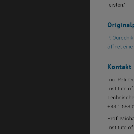
leisten.“
Original
P. Ourednik 
öffnet ein
Kontakt
Ing. Petr O
Institute o
Technische
+43 1 5880
Prof. Micha
Institute o