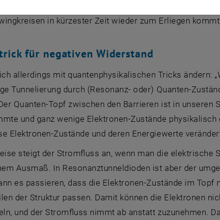
rstand vorstellen kann“, sagt Petr Ouředník. „Dieser sor
wingkreisen in kürzester Zeit wieder zum Erliegen kommt
rick für negativen Widerstand
sich allerdings mit quantenphysikalischen Tricks ändern:
ge Tunnelierung durch (Resonanz- oder) Quanten-Zustände
Der Quanten-Topf zwischen den Barrieren ist in unseren 
mmte und ganz wenige Elektronen-Zustände physikalisch e
se Elektronen-Zustände und deren Energiewerte verände
ise steigt der Stromfluss an, wenn man die elektrische S
chem Ausmaß. In Resonanztunneldioden ist aber der umge
ann es passieren, dass die Elektronen-Zustände im Topf 
len der Struktur passen. Damit können die Elektronen ni
ln, und der Stromfluss nimmt ab anstatt zuzunehmen. Das