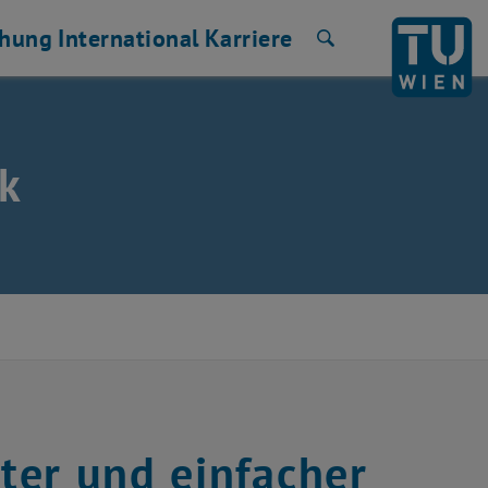
chung
International
Karriere
Suche
k
ter und einfacher