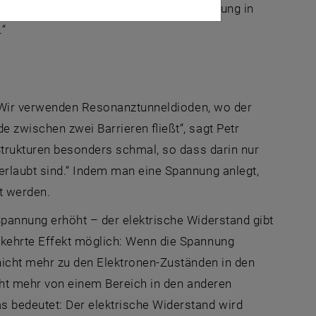
gt normalerweise dafür, dass die Schwingung in
.“
 „Wir verwenden Resonanztunneldioden, wo der
 zwischen zwei Barrieren fließt“, sagt Petr
Strukturen besonders schmal, so dass darin nur
rlaubt sind.“ Indem man eine Spannung anlegt,
rt werden.
pannung erhöht – der elektrische Widerstand gibt
kehrte Effekt möglich: Wenn die Spannung
nicht mehr zu den Elektronen-Zuständen in den
cht mehr von einem Bereich in den anderen
 bedeutet: Der elektrische Widerstand wird