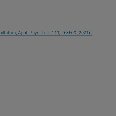
lators, Appl. Phys. Lett.
119, 263509 (2021).,
e URL in einem neuen Fenster