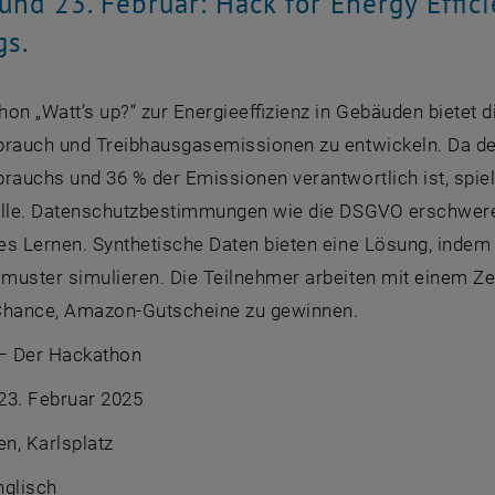
und 23. Februar: Hack for Energy Effici
gs.
on „Watt’s up?“ zur Energieeffizienz in Gebäuden bietet 
brauch und Treibhausgasemissionen zu entwickeln. Da de
rauchs und 36 % der Emissionen verantwortlich ist, spiel
olle. Datenschutzbestimmungen wie die DSGVO erschwere
es Lernen. Synthetische Daten bieten eine Lösung, indem 
muster simulieren. Die Teilnehmer arbeiten mit einem Z
Chance, Amazon-Gutscheine zu gewinnen.
 – Der Hackathon
23. Februar 2025
n, Karlsplatz
nglisch