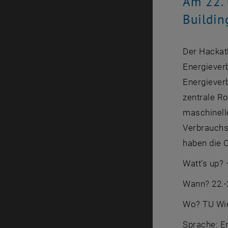
Am 22. 
Buildin
Der Hackath
Energiever
Energieverb
zentrale R
maschinell
Verbrauchs
haben die 
Watt’s up?
Wann? 22.-
Wo? TU Wie
Sprache: E