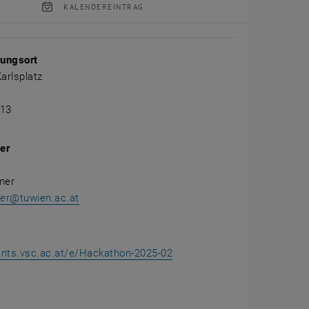
KALENDEREINTRAG
tung Details
tungsort
arlsplatz
 13
er
mer
mer@tuwien.ac.at
ents.vsc.ac.at/e/Hackathon-2025-02