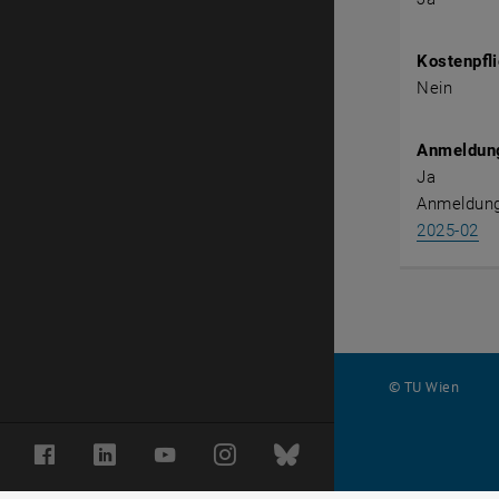
Kostenpfli
Nein
Anmeldung
Ja
Anmeldung
, 
2025-02
© TU Wien
#
Facebook
LinkedIn
YouTube
Instagram
Bluesky
43014