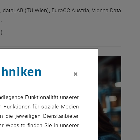
, dataLAB (TU Wien), EuroCC Austria, Vienna Data
.
euen Fenster
h)
chniken
×
ndlegende Funktionalität unserer
m Funktionen für soziale Medien
 die jeweiligen Dienstanbieter
er Website finden Sie in unserer