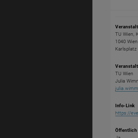
Veranstal
Veranstal
TU Wien, K
1040 Wien
Karlsplatz
Veranstalt
TU Wien
Julia Wim
julia.wim
Info-Link
https://ev
Öffentlich
Ja