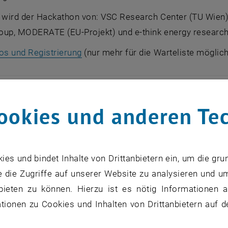
t wird der Hackathon von: VSC Research Center (TU Wien)
oup, MODERATE (EU-Projekt) und e-think energy research
, öffnet eine externe URL in einem n
fos und Registrierung
(nur mehr für die Warteliste möglic
ookies und anderen Te
s und bindet Inhalte von Drittanbietern ein, um die gru
 die Zugriffe auf unserer Website zu analysieren und u
bieten zu können. Hierzu ist es nötig Informationen an
ionen zu Cookies und Inhalten von Drittanbietern auf d