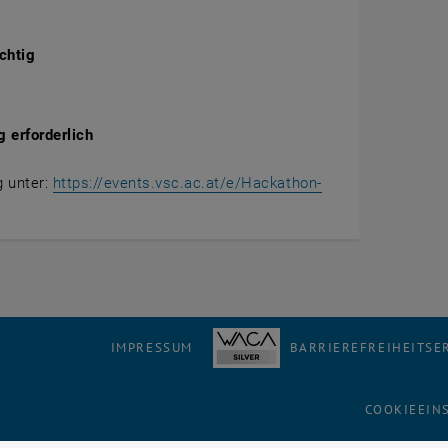
chtig
 erforderlich
 unter:
https://events.vsc.ac.at/e/Hackathon-
öffnet eine externe URL in einem neuen Fenster
IMPRESSUM
BARRIEREFREIHEITS
COOKIEEIN