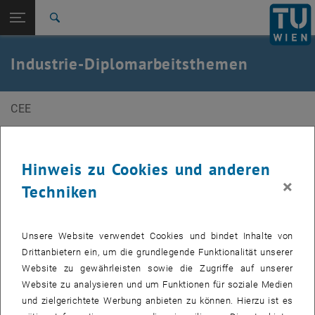
Seitennavigation öffnen
TU Login
Suche
Zur 1. Menü Ebene
E200-Fakultät für Bau- und Umweltingenieurwesen
Industrie-Diplomarbeitsthemen
Zurück zur letzten Ebene:
Industrie-Diplomarbeitsthemen
Zurück: Subseiten von Industrie-Diplomarbeitsthemen auflisten
Vergleichende Berechnungen für tiefe Baugruben in
CEE
weichen Böden
Vergleichende Berechnungen für tiefe Baugruben in
Hinweis zu Cookies und anderen
weichen Böden am Beispiel des Projektes …. sowie
×
Techniken
Erarbeitung eines praxisgerechten
Herstellkonzeptes
Unsere Website verwendet Cookies und bindet Inhalte von
Drittanbietern ein, um die grundlegende Funktionalität unserer
Es sollen tiefe Baugruben in weichen Böden (siehe EAB)
Website zu gewährleisten sowie die Zugriffe auf unserer
vergleichend untersucht und ein praxisnahes Herstellkonzept
Website zu analysieren und um Funktionen für soziale Medien
entwickelt werden, da eine freie Auflagerung der Baugrubenwand im
und zielgerichtete Werbung anbieten zu können. Hierzu ist es
Boden unterhalb der Aushubsohle nur in begrenztem Umfang