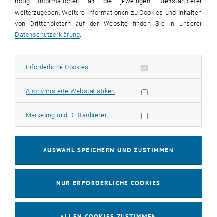
nötig Informationen an die jeweiligen Dienstanbieter
möglich ist.
weiterzugeben. Weitere Informationen zu Cookies und Inhalten
von Drittanbietern auf der Website finden Sie in unserer
Kontakt
Datenschutzerklärung
.
Institut:
Grundbau, Boden- und
Erforderliche Cookies zulassen
Erforderliche Cookies
Felsmechanik
Statistik Cookies zulassen
Anonymisierte Webstatistiken
Institutskontakt:
Univ.-Prof. Dipl.-Ing.
, öffne
Dr.techn. Dietmar Adam
Marketing Cookies zulassen
Marketing und Drittanbieter
Firma:
STRABAG AG
AUSWAHL SPEICHERN UND ZUSTIMMEN
vergeben:
ja
NUR ERFORDERLICHE COOKIES
IMPRESSUM
ALLEN COOKIES ZUSTIMMEN