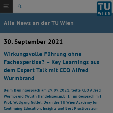
Studium
Seitennavigation öffnen
EN
TU Login
Forschung
Suche
International
Quicklinks
Alle News an der TU Wien
Quicklinks-Menü umschalten
Karriere
Zur 1. Menü Ebene
Alle News
30. September 2021
Zurück zur letzten Ebene:
TU Wien Startseite
Zurück: Subseiten von TU Wien Startseite auflisten
Wirkungsvolle Führung ohne
Übersicht
Fachexpertise? – Key Learnings aus
dem Expert Talk mit CEO Alfred
Wurmbrand
Beim Kamingespräch am 29.09.2021, teilte CEO Alfred
Wurmbrand (Würth Handelsges.m.b.H.) im Gespräch mit
Prof. Wolfgang Güttel, Dean der TU Wien Academy for
Continuing Education, Insights und Best Practices zum