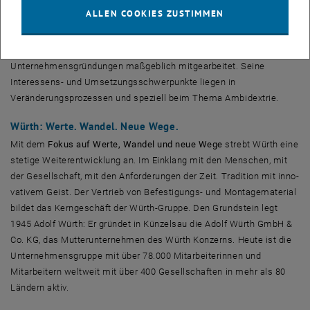
Prozessautomatisierung bei SIEMENS und ABB gearbeitet und ist
ALLEN COOKIES ZUSTIMMEN
für eine konzerninterne Softwareentwicklung zu Würth gewechselt.
Er war über viele Jahre für die Ost-Gesellschaften der Würth-Gruppe
tätig und hat an einigen Konzernprojekten sowie an
Unternehmensgründungen maßgeblich mitgearbeitet. Seine
Interessens- und Umsetzungsschwerpunkte liegen in
Veränderungsprozessen und speziell beim Thema Ambidextrie.
Würth: Werte. Wandel. Neue Wege.
Mit dem
Fokus auf Werte, Wandel und neue Wege
strebt Würth eine
stetige Weiterentwicklung an. Im Einklang mit den Menschen, mit
der Gesellschaft, mit den Anforde­rungen der Zeit. Tradition mit inno­
vativem Geist. Der Vertrieb von Befestigungs- und Montagematerial
bildet das Kerngeschäft der Würth-Gruppe. Den Grundstein legt
1945 Adolf Würth: Er gründet in Künzelsau die Adolf Würth GmbH &
Co. KG, das Mutterunternehmen des Würth Konzerns. Heute ist die
Unternehmensgruppe mit über 78.000 Mitarbeiterinnen und
Mitarbeitern weltweit mit über 400 Gesellschaften in mehr als 80
Ländern aktiv.