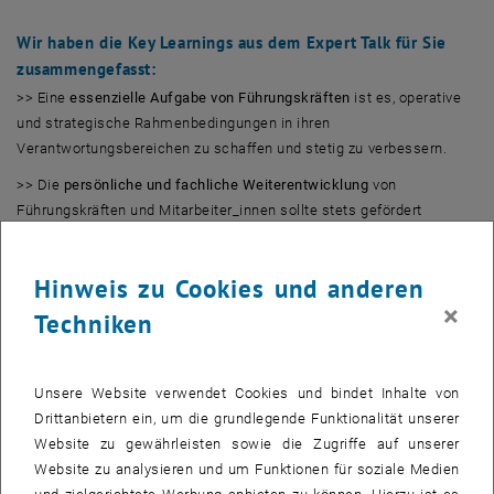
Wir haben die Key Learnings aus dem Expert Talk für Sie
zusammengefasst:
>> Eine
essenzielle Aufgabe von Führungskräften
ist es, operative
und strategische Rahmenbedingungen in ihren
Verantwortungsbereichen zu schaffen und stetig zu verbessern.
>> Die
persönliche und fachliche Weiterentwicklung
von
Führungskräften und Mitarbeiter_innen sollte stets gefördert
werden.
>> Führungskräfte sollten aktiv
zuhören und lösungsorientiert
Hinweis zu Cookies und anderen
agieren.
×
Techniken
>> „Den Sinn dahinter sehen und verstehen“:
Entscheidungsprozesse
sollten
transparent
und nachvollziehbar für
die Mitarbeiter_innen sein um ein positives Unternehmensklima zu
Unsere Website verwendet Cookies und bindet Inhalte von
schaffen.
Drittanbietern ein, um die grundlegende Funktionalität unserer
Website zu gewährleisten sowie die Zugriffe auf unserer
>> Eigene und externe Erwartungshaltungen sollten angesprochen
Website zu analysieren und um Funktionen für soziale Medien
und bewusst gemacht werden.