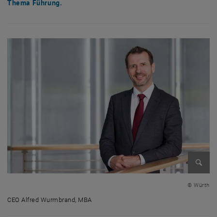
Thema Führung.
Bild v
© Würth
CEO Alfred Wurmbrand, MBA
CEO Alfred Wurmbrand, MBA