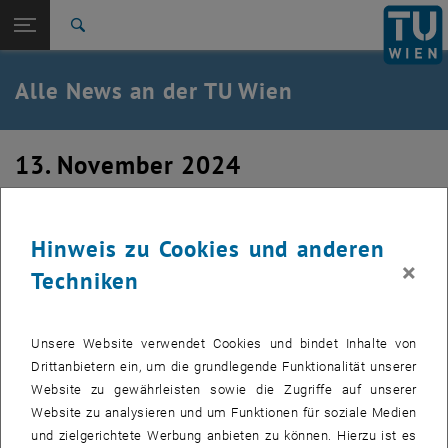
Studium
Seitennavigation öffnen
EN
TU Login
Forschung
Suche
International
Quicklinks
Alle News an der TU Wien
Quicklinks-Menü umschalten
Karriere
Zur 1. Menü Ebene
Alle News
13. November 2024
Zurück zur letzten Ebene:
TU Wien Startseite
Zurück: Subseiten von TU Wien Startseite auflisten
Webinar zum KLEXI-Tool
Übersicht
Hinweis zu Cookies und anderen
KLEXI ist ein Tool für Gemeinden zur Koordination der
×
Techniken
örtlichen Entwicklungsplanung mit dem Nationalen Energie-
und Klimaplan. Unser Projektassistent Daniel Youssef hat
zur Nutzung von KLEXI ein Webinar geleitet.
Unsere Website verwendet Cookies und bindet Inhalte von
Drittanbietern ein, um die grundlegende Funktionalität unserer
KLEXI steht für Klima Energie Expertise für die örtliche
Website zu gewährleisten sowie die Zugriffe auf unserer
Raumplanung von Gemeinden. Das Web-Tool unterstützt
Website zu analysieren und um Funktionen für soziale Medien
Gemeinden bei der Ausrichtung ihrer örtlichen
und zielgerichtete Werbung anbieten zu können. Hierzu ist es