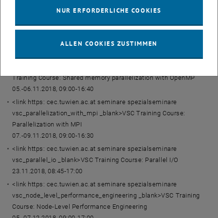
Scientific Cluster (VSC) an der TU Wien organisiert, für MPI und
NUR ERFORDERLICHE COOKIES
OpenMP in Kooperation mit dem <link http: www.hlrs.de training
_blank>Höchstleistungsrechenzentrum Stuttgart (HLRS).
Infos und Anmeldung:
ALLEN COOKIES ZUSTIMMEN
<link https: cec.tuwien.ac.at seminare spezialseminare
vsc_shared_memory_parallelization_with_openmp _blank>VSC
Training Course: Shared memory parallelization with OpenMP
05.-06.11.2018, 09:00-16:40
<link https: cec.tuwien.ac.at seminare spezialseminare
vsc_parallelization_with_mpi _blank>VSC Training Course:
Parallelization with MPI
07.-09.11.2018, 09:00-16:30
<link https: cec.tuwien.ac.at seminare spezialseminare
vsc_parallel_io _blank>VSC Training Course: Parallel I/O
23.11.2018, 08:45-17:00
<link https: cec.tuwien.ac.at seminare spezialseminare
vsc_node_level_performance_engineering _blank>VSC Training
Course: Node-Level Performance Engineering
05.-07.12.2018, 09:00-17:00