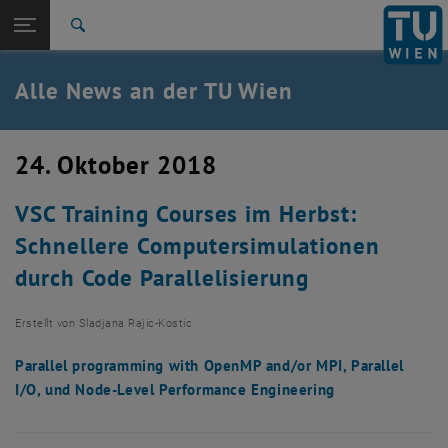
Studium
Seitennavigation öffnen
EN
TU Login
Forschung
Suche
International
Quicklinks
Alle News an der TU Wien
Quicklinks-Menü umschalten
Karriere
Zur 1. Menü Ebene
Alle News
24. Oktober 2018
Zurück zur letzten Ebene:
TU Wien Startseite
Zurück: Subseiten von TU Wien Startseite auflisten
VSC Training Courses im Herbst:
Übersicht
Schnellere Computersimulationen
durch Code Parallelisierung
Erstellt von
Sladjana Rajic-Kostic
Parallel programming with OpenMP and/or MPI, Parallel
I/O, und Node-Level Performance Engineering