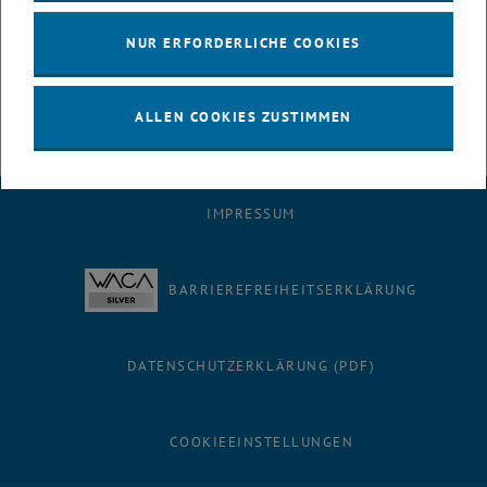
unsere cryo-SMLM Experimente optimieren zu können und weitere
neue Analysemethoden für die speziellen Anforderungen von SMLM
NUR ERFORDERLICHE COOKIES
unter Tieftemperaturen zu entwickeln.
ALLEN COOKIES ZUSTIMMEN
IMPRESSUM
BARRIEREFREIHEITSERKLÄRUNG
DATENSCHUTZERKLÄRUNG (PDF)
COOKIEEINSTELLUNGEN