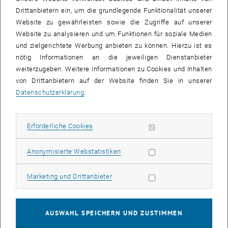
Drittanbietern ein, um die grundlegende Funktionalität unserer
Website zu gewährleisten sowie die Zugriffe auf unserer
Website zu analysieren und um Funktionen für soziale Medien
und zielgerichtete Werbung anbieten zu können. Hierzu ist es
nötig Informationen an die jeweiligen Dienstanbieter
weiterzugeben. Weitere Informationen zu Cookies und Inhalten
von Drittanbietern auf der Website finden Sie in unserer
Datenschutzerklärung
.
Bild v
© TU Wien I Biophysics
Kryostat aus dem “Tomography Across the Scales”
Erforderliche Cookies zulassen
Erforderliche Cookies
Projekt
Statistik Cookies zulassen
Anonymisierte Webstatistiken
Die Verlängerung des Sonderforschungbereiches
Tomography
Marketing Cookies zulassen
Marketing und Drittanbieter
Across the Scales
wurde vom FWF genehmigt und das Projekt wird
für eine zweite Finanzierungsperiode über 4 Jahre fortgeführt! In
unserem SFB-Projekt arbeiten wir mit Forschern von der Universität
Wien, der MedUni Wien, der MedUni Innsbruck, dem RICAM Institut
AUSWAHL SPEICHERN UND ZUSTIMMEN
der ÖAW und der JKU Linz zusammen. Wir freuen uns schon,