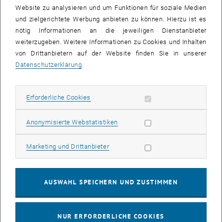
Website zu analysieren und um Funktionen für soziale Medien
und zielgerichtete Werbung anbieten zu können. Hierzu ist es
nötig Informationen an die jeweiligen Dienstanbieter
weiterzugeben. Weitere Informationen zu Cookies und Inhalten
von Drittanbietern auf der Website finden Sie in unserer
Datenschutzerklärung
.
Bild v
1 
1/2 Bilder
Erforderliche Cookies zulassen
Erforderliche Cookies
Eine arbeits- und erlebnisreiche Woche liegt hinter uns. In
Statistik Cookies zulassen
Anonymisierte Webstatistiken
Kooperation mit der TU Delft und dem Amsterdam Metropolitan
Institute haben wir mit 50 Studierenden Szenarien und Visionen für
Marketing Cookies zulassen
Marketing und Drittanbieter
das Marchfeld, und die Twin-City-Region Wien-Bratislava
(Viennislava) entwickelt. Als Abschluß gab es einen "Exhibition
walk" und einen "Value Walk". In den nächsten Wochen werden die
AUSWAHL SPEICHERN UND ZUSTIMMEN
begonnenen Szenarien ausgearbeitet und im Web publiziert- wir
berichten wieder davon!
NUR ERFORDERLICHE COOKIES