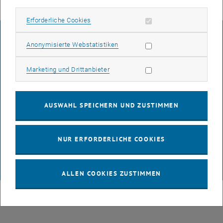
Erforderliche Cookies zulassen
Erforderliche Cookies
IMPRESSUM
Statistik Cookies zulassen
Anonymisierte Webstatistiken
Marketing Cookies zulassen
Marketing und Drittanbieter
BARRIEREFREIHEITSERKLÄRUNG
AUSWAHL SPEICHERN UND ZUSTIMMEN
DATENSCHUTZERKLÄRUNG (PDF)
NUR ERFORDERLICHE COOKIES
COOKIEEINSTELLUNGEN
© TU Wien
# 116210
ALLEN COOKIES ZUSTIMMEN