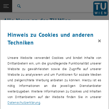
Studium
Seitennavigation öffnen
EN
TU Login
Forschung
Suche
International
Alle News an der TU Wien
Quicklinks
Quicklinks-Menü umschalten
Karriere
28. Februar 2019
Hinweis zu Cookies und anderen
Zur 1. Menü Ebene
Alle News
×
Techniken
Zurück zur letzten Ebene:
TU Wien Startseite
Zurück: Subseiten von TU Wien Startseite auflisten
u:book Aktion: 25.02. - 24.03.2019
Übersicht
Das u:book-Verkaufsfenster im Sommersemester 2019 ist
Unsere Website verwendet Cookies und bindet Inhalte von
von 25.02. bis 24.03.2019 geöffnet.
Drittanbietern ein, um die grundlegende Funktionalität unserer
Website zu gewährleisten sowie die Zugriffe auf unserer
Website zu analysieren und um Funktionen für soziale Medien
und zielgerichtete Werbung anbieten zu können. Hierzu ist es
Informationen zu u:book (Laptops, Tablets und Convertibles von
nötig Informationen an die jeweiligen Dienstanbieter
hoher Qualität mit einem umfangreichen Serviceangebot) finden Sie
weiterzugeben. Weitere Informationen zu Cookies und Inhalten
, öffnet eine externe URL in einem ne
, öffnet eine externe U
unter
www.it.tuwien.ac.at/ubook/
bzw.
ubook.at
von Drittanbietern auf der Website finden Sie in unserer
Datenschutzerklärung
.