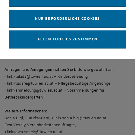
Das neu gegründete Vereinbarkeitsbüro "TU Kids&Care" ist für die
Konzeption und Umsetzung der einzelnen Angebote zur besseren
NUR ERFORDERLICHE COOKIES
Vereinbarkeit (wie z.B. Ferienprogramme, Bring Your Kids Day,
Familientag) zuständig und ist eine Anlauf- bzw. Servicestelle für
Vereinbarkeitsfragen. Durch die organisatorische Einbettung im
ALLEN COOKIES ZUSTIMMEN
Bereich Personalentwicklung und Betriebliche
Gesundheitsförderung sollen Synergieeffekte vor allem in den
Themen Gesundheit und Diversity ermöglicht werden.
Anfragen und Anregungen richten Sie bitte wie gewohnt an:
<link>tukids@tuwien.ac.at – Kinderbetreuung
<link>tucare@tuwien.ac.at – Pflegebedürftige Angehörige
<link>anmeldung@tuwien.ac.at – Voranmeldungen für
Betriebskindergarten
Weitere Informationen:
Sonja Bigl, TUKids&Care, <link>sonja.bigl@tuwien.ac.at
Ewa Vesely, Vereinbarkeitsbeauftragte,
<link>ewa.vesely@tuwien.ac.at