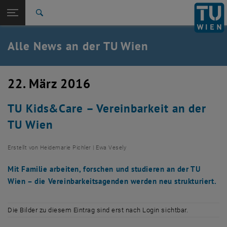
Studium
Seitennavigation öffnen
EN
TU Login
Forschung
Suche
International
Quicklinks
Alle News an der TU Wien
Quicklinks-Menü umschalten
Karriere
Zur 1. Menü Ebene
Alle News
22. März 2016
Zurück zur letzten Ebene:
TU Wien Startseite
Zurück: Subseiten von TU Wien Startseite auflisten
TU Kids&Care – Vereinbarkeit an der
Übersicht
TU Wien
Erstellt von
Heidemarie Pichler | Ewa Vesely
Mit Familie arbeiten, forschen und studieren an der TU
Wien – die Vereinbarkeitsagenden werden neu strukturiert.
Die Bilder zu diesem Eintrag sind erst nach Login sichtbar.