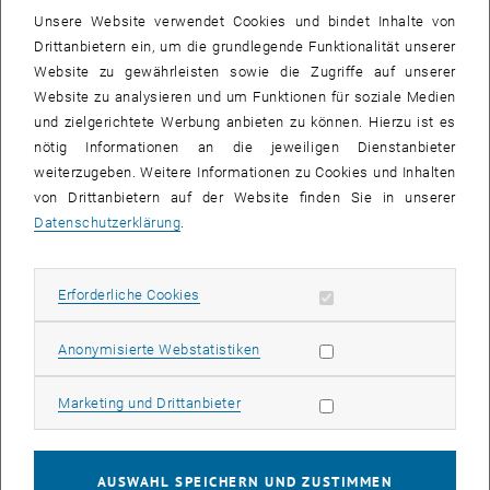
Angehörige und Dual Career Advice
Unsere Website verwendet Cookies und bindet Inhalte von
Drittanbietern ein, um die grundlegende Funktionalität unserer
In weiterer Folge hat sich die TU Wien im Juni 2015 zur
Website zu gewährleisten sowie die Zugriffe auf unserer
nachhaltigen Verankerung der Vereinbarkeitsthematik bekannt,
Website zu analysieren und um Funktionen für soziale Medien
indem das Rektorat einstimmig beschlossen hat, die Charta
und zielgerichtete Werbung anbieten zu können. Hierzu ist es
"Familie in der Hochschule" zu unterzeichnen. Das Führen des
nötig Informationen an die jeweiligen Dienstanbieter
zugehörigen Gütesiegels "Familie in der Hochschule" bedingt, dass
weiterzugeben. Weitere Informationen zu Cookies und Inhalten
die Universität selbstverantwortlich an der Erreichung der in Charta
von Drittanbietern auf der Website finden Sie in unserer
festgelegten Ziele arbeitet und sich im Best Practice Club der
Datenschutzerklärung
.
kontinuierlichen Weiterentwicklung der Charta-Standards widmet.
Die Vereinbarkeitsbeauftragte arbeitet im Auftrag des Rektorats im
Best Practice Club an der Weiterentwicklung dieser Standards mit.
Erforderliche Cookies zulassen
Erforderliche Cookies
Im Dezember letzten Jahres ist die TU Wien dem Netzwerk
Statistik Cookies zulassen
Anonymisierte Webstatistiken
"Unternehmen für Familien" beigetreten und kann als
Netzwerkpartnerin aus den Erfahrungen der
Marketing Cookies zulassen
Marketing und Drittanbieter
Partnerunternehmen/Hochschulen lernen, bzw. selbst als Best
Practice den Netzwerkpartnerinnen Impulse für Neuentwicklungen
im Bereich der Vereinbarkeit von Familie und Beruf liefern.
AUSWAHL SPEICHERN UND ZUSTIMMEN