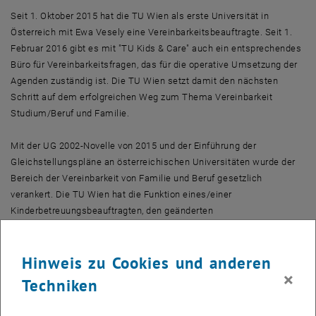
Seit 1. Oktober 2015 hat die TU Wien als erste Universität in
Österreich mit Ewa Vesely eine Vereinbarkeitsbeauftragte. Seit 1.
Februar 2016 gibt es mit "TU Kids & Care" auch ein entsprechendes
Büro für Vereinbarkeitsfragen, das für die operative Umsetzung der
Agenden zuständig ist. Die TU Wien setzt damit den nächsten
Schritt auf dem erfolgreichen Weg zum Thema Vereinbarkeit
Studium/Beruf und Familie.
Mit der UG 2002-Novelle von 2015 und der Einführung der
Gleichstellungspläne an österreichischen Universitäten wurde der
Bereich der Vereinbarkeit von Familie und Beruf gesetzlich
verankert. Die TU Wien hat die Funktion eines/einer
Kinderbetreuungsbeauftragten, den geänderten
Rahmenbedingungen und Erfordernissen entsprechend, durch die
Funktion eines/einer Vereinbarkeitsbeauftragte/n ersetzt.
Hinweis zu Cookies und anderen
×
Bereits seit 2006 wurden im Auftrag des Rektorates sukzessive drei
Techniken
für Vereinbarkeit wichtige Bereiche aufgebaut (bzw. befinden sich in
der Entwicklungsphase): Kinderbetreuung, pflegebedürftige