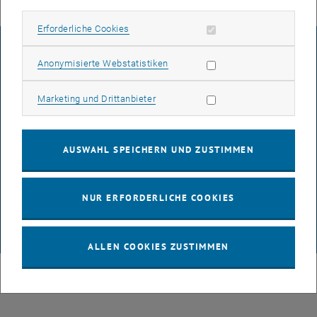
Erforderliche Cookies zulassen
Erforderliche Cookies
IMPRESSUM
Statistik Cookies zulassen
Anonymisierte Webstatistiken
Marketing Cookies zulassen
Marketing und Drittanbieter
BARRIEREFREIHEITSERKLÄRUNG
AUSWAHL SPEICHERN UND ZUSTIMMEN
DATENSCHUTZERKLÄRUNG (PDF)
NUR ERFORDERLICHE COOKIES
COOKIEEINSTELLUNGEN
© TU Wien
# 116210
ALLEN COOKIES ZUSTIMMEN