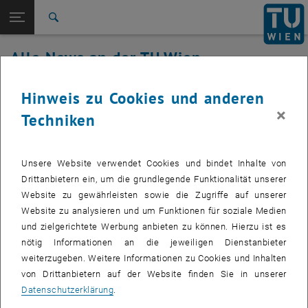
Studium
Seitennavigation öffnen
EN
TU Login
Forschung
Suche
International
Alle News an der TU Wien
Quicklinks
Quicklinks-Menü umschalten
Karriere
08. Februar 2022
Hinweis zu Cookies und anderen
Zur 1. Menü Ebene
Alle News
×
Techniken
Zurück zur letzten Ebene:
TU Wien Startseite
Zurück: Subseiten von TU Wien Startseite auflisten
Störung TUgitLab behoben
Übersicht
Betroffenes Service: TUgitLab
Unsere Website verwendet Cookies und bindet Inhalte von
Drittanbietern ein, um die grundlegende Funktionalität unserer
Website zu gewährleisten sowie die Zugriffe auf unserer
Website zu analysieren und um Funktionen für soziale Medien
Betroffene Servicenehmer:
Studierende, Mitarbeiter_innen
und zielgerichtete Werbung anbieten zu können. Hierzu ist es
Incident Status:
behoben
nötig Informationen an die jeweiligen Dienstanbieter
weiterzugeben. Weitere Informationen zu Cookies und Inhalten
Das Service ist wieder in vollem Umfang verfügbar.
von Drittanbietern auf der Website finden Sie in unserer
Datenschutzerklärung
.