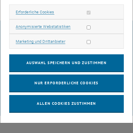
Erforderliche Cookies zulassen
Erforderliche Cookies
Statistik Cookies zulassen
Anonymisierte Webstatistiken
IMPRESSUM
Marketing Cookies zulassen
Marketing und Drittanbieter
BARRIEREFREIHEITSERKLÄRUNG
AUSWAHL SPEICHERN UND ZUSTIMMEN
DATENSCHUTZERKLÄRUNG (PDF)
NUR ERFORDERLICHE COOKIES
COOKIEEINSTELLUNGEN
ALLEN COOKIES ZUSTIMMEN
© TU Wien
# 116210