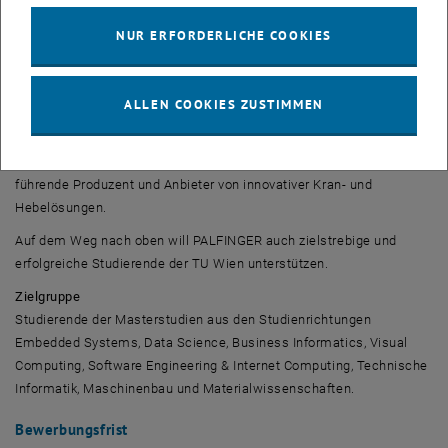
PALFINGER:
Elevate Scholarship
NUR ERFORDERLICHE COOKIES
8 Stipendien à EUR 2.250 werden im Zuge des „
Elevate Scholarship
"
von PALFINGER an TUW-Studierende vergeben.
Seit mehr als 90 Jahren ermöglicht der Pioniergeist und die
ALLEN COOKIES ZUSTIMMEN
Leidenschaft der PALFINGER Mitarbeiter_innen das Heben von
Menschen und Gütern auf höchstem Niveau. Das internationale
Technologie- und Maschinenbauunternehmen ist der weltweit
führende Produzent und Anbieter von innovativer Kran- und
Hebelösungen.
Auf dem Weg nach oben will PALFINGER auch zielstrebige und
erfolgreiche Studierende der TU Wien unterstützen.
Zielgruppe
Studierende der Masterstudien aus den Studienrichtungen
Embedded Systems, Data Science, Business Informatics, Visual
Computing, Software Engineering & Internet Computing
, Technische
Informatik, Maschinenbau und Materialwissenschaften.
Bewerbungsfrist