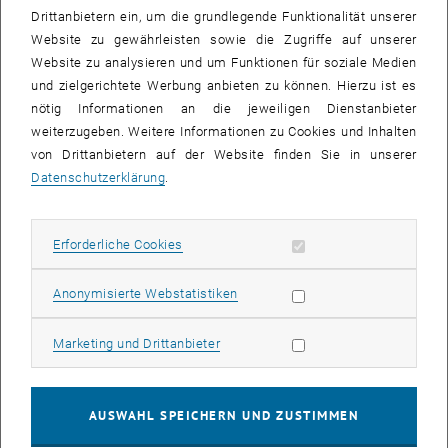
Drittanbietern ein, um die grundlegende Funktionalität unserer
auf dem Gebiet der Digitalisierung liegt der TU Wien als
Website zu gewährleisten sowie die Zugriffe auf unserer
Forschungsuniversität Innovationen in den Genen. In Forschung,
Website zu analysieren und um Funktionen für soziale Medien
Lehre und Verwaltung wird an der aktiven Gestaltung und
und zielgerichtete Werbung anbieten zu können. Hierzu ist es
Weiterentwicklung gearbeitet. Die dafür notwendige „digitale
nötig Informationen an die jeweiligen Dienstanbieter
Fitness“ verursacht aber auch Mehrkosten. Die beiden Unternehmen
weiterzugeben. Weitere Informationen zu Cookies und Inhalten
engagieren sich hier, um TUW-Studierende zu unterstützen.
von Drittanbietern auf der Website finden Sie in unserer
Die Stipendienprogramme im Detail
Datenschutzerklärung
.
IMMO
united Future Pioneer
Stipendium
6 Stipendien à EUR 2.250 werden unter den Studierenden des
Erforderliche Cookies zulassen
Erforderliche Cookies
Masterstudiums
Data Science
vergeben.
Die IMMO
united
ist Marktführer in der Online-Bereitstellung von
Statistik Cookies zulassen
Anonymisierte Webstatistiken
Grundbuchdaten und Informationen zu Immobilientransaktionen in
ganz Österreich. Seit 2007 bietet das Unternehmen mit Sitz in Wien
Marketing Cookies zulassen
Marketing und Drittanbieter
innovative Beratungsleistungen und Produktlösungen im
Immobilienbereich durch verkünpften Zugang zu den
Bundesdatenbanken Grundbuch, Firmenbuch, Melde- und
AUSWAHL SPEICHERN UND ZUSTIMMEN
Gewerberegister.