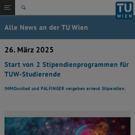
Studium
Seitennavigation öffnen
TU Login
Forschung
Suche
International
Quicklinks
Alle News an der TU Wien
Quicklinks-Menü umschalten
Karriere
Zur 1. Menü Ebene
Alle News
26. März 2025
Zurück zur letzten Ebene:
TU Wien Startseite
Zurück: Subseiten von TU Wien Startseite auflisten
Start von 2 Stipendienprogrammen für
Übersicht
TUW-Studierende
IMMOunited und PALFINGER vergeben erneut Stipendien.