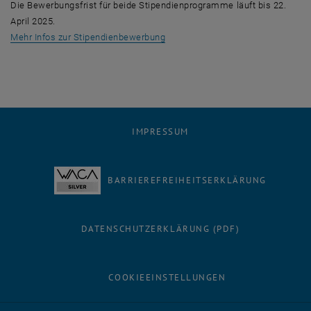
Die Bewerbungsfrist für beide Stipendienprogramme läuft bis 22.
April 2025.
, öffnet eine externe URL in eine
Mehr Infos zur Stipendienbewerbung
IMPRESSUM
BARRIEREFREIHEITSERKLÄRUNG
DATENSCHUTZERKLÄRUNG (PDF)
COOKIEEINSTELLUNGEN
Facebook
LinkedIn
YouTube
Instagram
Bluesky