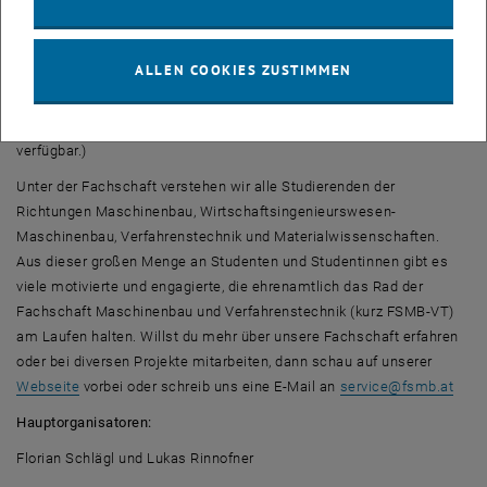
Zuseher_innen sind gerne willkommen und Ortsabwesende können
, öffnet eine externe URL in ei
das Geschehen über einen
Livestream
mitverfolgen. Die Highlights
des letzten Events sind ebenfalls auf YouTube zu finden. Weitere
ALLEN COOKIES ZUSTIMMEN
Turniere sind bereits in Planung und bei Interesse ist jede_r
Student_in der TU Wien eingeladen mitzumachen. (Nachtrag: Der
, öffnet eine externe URL in einem neuen
Zusammenschnitt des Events
ist mittlerweile online und öffentlich
verfügbar.)
Unter der Fachschaft verstehen wir alle Studierenden der
Richtungen Maschinenbau, Wirtschaftsingenieurswesen-
Maschinenbau, Verfahrenstechnik und Materialwissenschaften.
Aus dieser großen Menge an Studenten und Studentinnen gibt es
viele motivierte und engagierte, die ehrenamtlich das Rad der
Fachschaft Maschinenbau und Verfahrenstechnik (kurz FSMB-VT)
am Laufen halten. Willst du mehr über unsere Fachschaft erfahren
oder bei diversen Projekte mitarbeiten, dann schau auf unserer
, öffnet eine externe URL in einem neuen Fenster
Webseite
vorbei oder schreib uns eine E-Mail an
service
@
fsmb.at
Hauptorganisatoren:
Florian Schlägl und Lukas Rinnofner