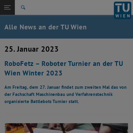
Studium
Seitennavigation öffnen
TU Login
Forschung
Suche
International
Quicklinks
Alle News an der TU Wien
Quicklinks-Menü umschalten
Karriere
Zur 1. Menü Ebene
Alle News
25. Januar 2023
Zurück zur letzten Ebene:
TU Wien Startseite
Zurück: Subseiten von TU Wien Startseite auflisten
RoboFetz – Roboter Turnier an der TU
Übersicht
Wien Winter 2023
Am Freitag, dem 27. Januar findet zum zweiten Mal das von
der Fachschaft Maschinenbau und Verfahrenstechnik
organisierte Battlebots Turnier statt.