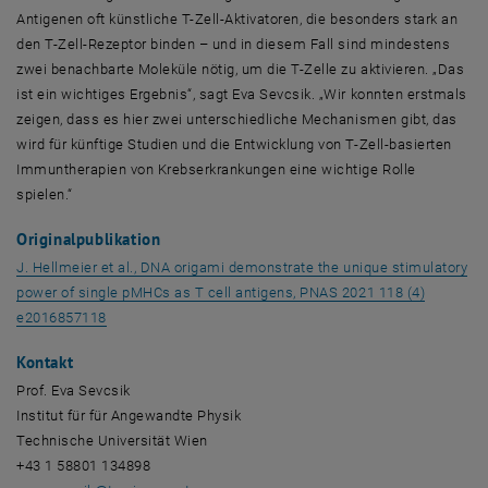
Antigenen oft künstliche T-Zell-Aktivatoren, die besonders stark an
den T-Zell-Rezeptor binden – und in diesem Fall sind mindestens
zwei benachbarte Moleküle nötig, um die T-Zelle zu aktivieren. „Das
ist ein wichtiges Ergebnis“, sagt Eva Sevcsik. „Wir konnten erstmals
zeigen, dass es hier zwei unterschiedliche Mechanismen gibt, das
wird für künftige Studien und die Entwicklung von T-Zell-basierten
Immuntherapien von Krebserkrankungen eine wichtige Rolle
spielen.“
Originalpublikation
J. Hellmeier et al., DNA origami demonstrate the unique stimulatory
power of single pMHCs as T cell antigens, PNAS 2021 118 (4)
, öffnet eine externe URL in einem neuen Fenster
e2016857118
Kontakt
Prof. Eva Sevcsik
Institut für für Angewandte Physik
Technische Universität Wien
+43 1 58801 134898