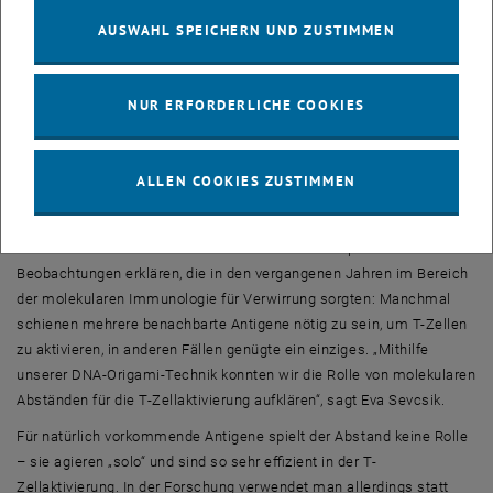
nicht beliebig nahekommen“, sagt Joschka Hellmeier. „Selbst wenn
AUSWAHL SPEICHERN UND ZUSTIMMEN
zwei dieser DNA-Flöße dicht aneinanderrücken, bleibt immer noch
ein Mindestabstand zwischen den Antigenen, wenn auf jedem DNA-
Floß nur ein einziges Antigen fixiert ist.“ Zusätzlich kann man DNA-
NUR ERFORDERLICHE COOKIES
Floß-Varianten herstellen, die jeweils gleich zwei Antigene an Bord
haben und so untersuchen, wie die T-Zellen auf unterschiedliche
Antigen-Abstände reagieren.
ALLEN COOKIES ZUSTIMMEN
Altes Rätsel gelöst
Auf diese Weise konnte man die teilweise widersprüchlichen
Beobachtungen erklären, die in den vergangenen Jahren im Bereich
der molekularen Immunologie für Verwirrung sorgten: Manchmal
schienen mehrere benachbarte Antigene nötig zu sein, um T-Zellen
zu aktivieren, in anderen Fällen genügte ein einziges. „Mithilfe
unserer DNA-Origami-Technik konnten wir die Rolle von molekularen
Abständen für die T-Zellaktivierung aufklären“, sagt Eva Sevcsik.
Für natürlich vorkommende Antigene spielt der Abstand keine Rolle
– sie agieren „solo“ und sind so sehr effizient in der T-
Zellaktivierung. In der Forschung verwendet man allerdings statt