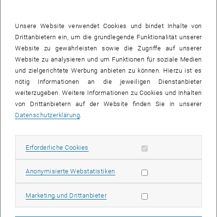
zu untersuchen“, erklärt Eva Sevcsik.
DNA-Origami
Unsere Website verwendet Cookies und bindet Inhalte von
Dazu bedienten sich die Forschenden eines Phänomens, das die
Drittanbietern ein, um die grundlegende Funktionalität unserer
Natur selbst nutzt: Die DNA, der Träger der Erbinformation in
Website zu gewährleisten sowie die Zugriffe auf unserer
unserem Körper, besteht aus zwei genau zueinander passenden
Website zu analysieren und um Funktionen für soziale Medien
Einzelsträngen, die sich ohne äußeres Zutun zu einer DNA
und zielgerichtete Werbung anbieten zu können. Hierzu ist es
Doppelhelix zusammenfügen.
nötig Informationen an die jeweiligen Dienstanbieter
weiterzugeben. Weitere Informationen zu Cookies und Inhalten
Diese Eigenschaft macht man sich in der DNA Nanotechnologie
von Drittanbietern auf der Website finden Sie in unserer
zunutze: „Durch cleveres Design von Einzelsträngen, die nur
Datenschutzerklärung
.
abschnittsweise zueinander passen, kann man mehrere
Doppelhelices miteinander verbinden und so komplizierte Strukturen
herstellen“, erklärt Eva Sevcsik. „Diese Technik bezeichnet man als
Erforderliche Cookies zulassen
Erforderliche Cookies
DNA-Origami – statt Papier falten wir eben DNA-Stränge.“
Auf diese Weise stellte das Forschungsteam rechteckige DNA-
Statistik Cookies zulassen
Anonymisierte Webstatistiken
Flächen her, an denen man ein Antigen fixieren kann. Dieses DNA-
Rechteck wird auf die künstliche Membran gesetzt, und es bewegt
Marketing Cookies zulassen
Marketing und Drittanbieter
sich dort wie ein Floß.
„Dadurch können wir aber garantieren, dass die Antigene einander