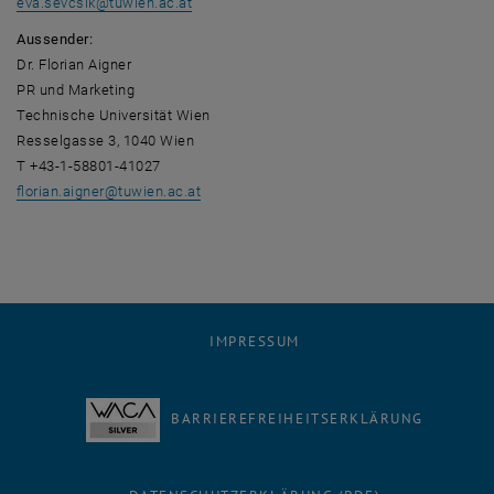
eva.sevcsik
@
tuwien.ac.at
Aussender:
Dr. Florian Aigner
PR und Marketing
Technische Universität Wien
Resselgasse 3, 1040 Wien
T +43-1-58801-41027
florian.aigner
@
tuwien.ac.at
IMPRESSUM
BARRIEREFREIHEITSERKLÄRUNG