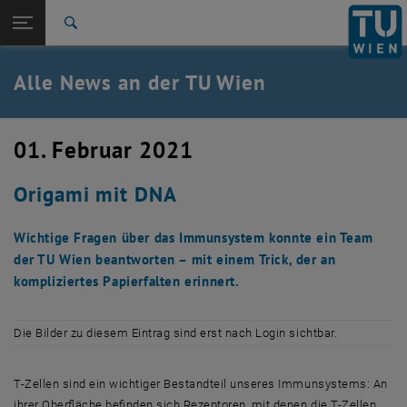
Studium
Seitennavigation öffnen
EN
TU Login
Forschung
Suche
International
Quicklinks
Alle News an der TU Wien
Quicklinks-Menü umschalten
Karriere
Zur 1. Menü Ebene
Alle News
01. Februar 2021
Zurück zur letzten Ebene:
TU Wien Startseite
Zurück: Subseiten von TU Wien Startseite auflisten
Origami mit DNA
Übersicht
Wichtige Fragen über das Immunsystem konnte ein Team
der TU Wien beantworten – mit einem Trick, der an
kompliziertes Papierfalten erinnert.
Die Bilder zu diesem Eintrag sind erst nach Login sichtbar.
T-Zellen sind ein wichtiger Bestandteil unseres Immunsystems: An
ihrer Oberfläche befinden sich Rezeptoren, mit denen die T-Zellen