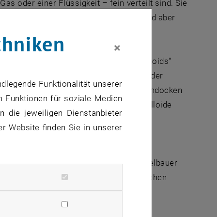
s oder einer Flüssigkeit – fein verteilt sind. Sie
e kleinen Fetttröpfchen in der Milch, sind aber
chniken
×
r kann man heute sogenannte „Patchy Colloids“
e Eigenschaften aufweisen als der Rest der
ndlegende Funktionalität unserer
u führen, dass die Kolloide aneinander andocken
m Funktionen für soziale Medien
 Temperatur, dann können sich viele Kolloide
 die jeweiligen Dienstanbieter
 ähnlich wie ein Kristall.
er Website finden Sie in unserer
tische Physik untersuchten Günther Doppelbauer
aus Madrid, wie solche großen periodischen