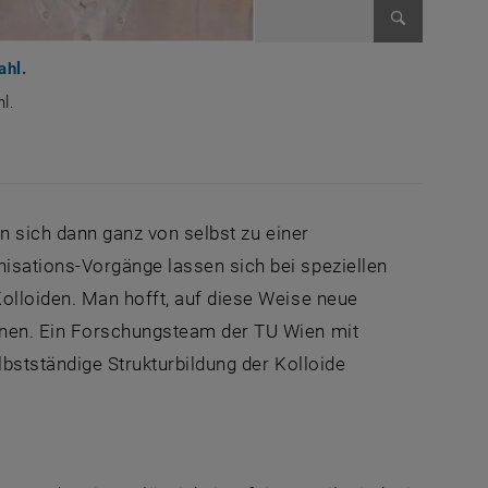
Bild vergr
ahl.
l.
hard Kahl.
en sich dann ganz von selbst zu einer
isations-Vorgänge lassen sich bei speziellen
olloiden. Man hofft, auf diese Weise neue
nnen. Ein Forschungsteam der TU Wien mit
lbstständige Strukturbildung der Kolloide