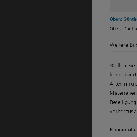
Oben: Günth
Oben: Günthe
Oben: Günt
Weitere Bil
Stellen Sie
komplizier
Arten mikro
Materialie
Beteiligung
vorherzusa
Kleiner als