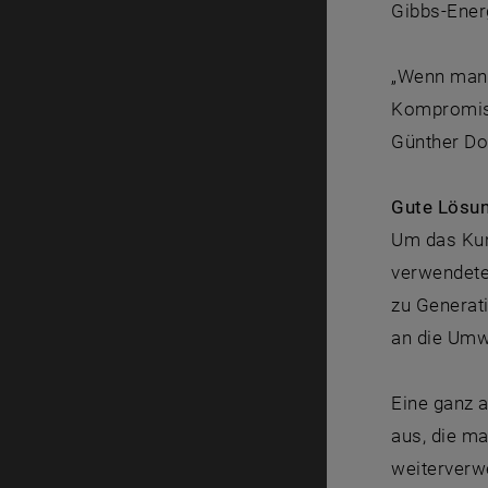
Gibbs-Energ
„Wenn man 
Kompromiss
Günther Do
Gute Lösun
Um das Kuns
verwendete
zu Generati
an die Umw
Eine ganz 
aus, die ma
weiterverw