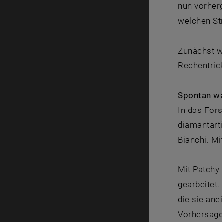
nun vorher
welchen St
Zunächst w
Rechentric
Spontan wa
In das For
diamantart
Bianchi. M
Mit Patchy 
gearbeitet.
die sie an
Vorhersage