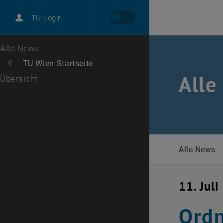
International
TU Login
Karriere
Zur 1. Menü Ebene
Alle News
Zurück zur letzten Ebene:
TU Wien Startseite
Zurück: Subseiten von TU Wien Startseite auflisten
Alle
Übersicht
Alle News
11. Jul
Ord