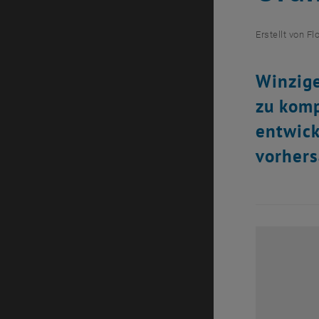
Erstellt von
Fl
Winzige
zu kom
entwick
vorhers