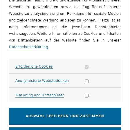
Drittanbietern ein, um die grundlegende Funktionalität unserer
Website zu gewährleisten sowie die Zugriffe auf unserer
Website zu analysieren und um Funktionen für soziale Medien
und zielgerichtete Werbung anbieten zu können. Hierzu ist es
nötig Informationen an die jeweiligen Dienstanbieter
weiterzugeben. Weitere Informationen zu Cookies und Inhalten
von Drittanbietern auf der Website finden Sie in unserer
Datenschutzerklärung
.
Bild v
Nitrogen is a key nutrient in the activated sludge process, but its
Erforderliche Cookies zulassen
Erforderliche Cookies
levels in industrial wastewater treatment plants are often too low,
requiring supplementation with external sources.
Statistik Cookies zulassen
Anonymisierte Webstatistiken
In a recent feasibility study, Liad Weisz, Daniela Reif, Sascha
Weilguni and colleagues explored the use of electrodialysis as a
Marketing Cookies zulassen
Marketing und Drittanbieter
technique to recover ammonium from the anaerobic digestate
liquor of municipal WWTPs, with the goal of reusing it as a nitrogen
source in a nutrient-deficient pulp & paper WWTP.
AUSWAHL SPEICHERN UND ZUSTIMMEN
The findings indicate that electrodialysis is a promising treatment
technology for this purpose, offering potential benefits for both
municipal and industrial WWTPs.