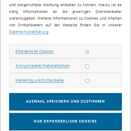
und zielgerichtete Werbung anbieten zu können. Hierzu ist es
nötig Informationen an die jeweiligen Dienstanbieter
weiterzugeben. Weitere Informationen zu Cookies und Inhalten
von Drittanbietern auf der Website finden Sie in unserer
Datenschutzerklärung
.
Erforderliche Cookies zulassen
Erforderliche Cookies
Bild v
Signed permutahedron
Statistik Cookies zulassen
Anonymisierte Webstatistiken
Signed permutahedron in 3D
Signed permutahedron in 3D
Marketing Cookies zulassen
Marketing und Drittanbieter
The article
The Geometry of Uniqueness, Sparsity and Clustering in
, öffnet in einem neuen Fenste
, öffnet 
Penalized Estimation
by
Ulrike Schneider
and
Patrick Tardivel
was
AUSWAHL SPEICHERN UND ZUSTIMMEN
, öffnet eine e
published in the
Journal of Machine Learning Research
.
NUR ERFORDERLICHE COOKIES