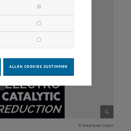
ALLEN COOKIES ZUSTIMMEN
Bild vergr
© Shaghayegh Naghdi