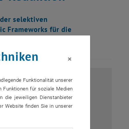
 der selektiven
ic Frameworks für die
e gestartet.
chniken
×
ndlegende Funktionalität unserer
m Funktionen für soziale Medien
 die jeweiligen Dienstanbieter
er Website finden Sie in unserer