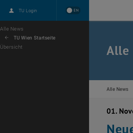
International
EN
TU Login
Karriere
Zur 1. Menü Ebene
Alle News
Zurück zur letzten Ebene:
TU Wien Startseite
Zurück: Subseiten von TU Wien Startseite auflisten
Alle
Übersicht
Alle News
01. No
Neue