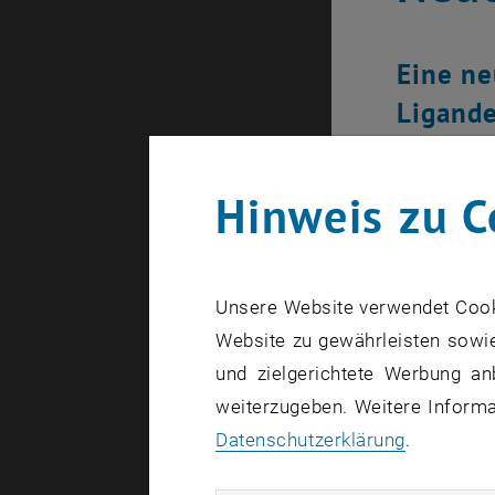
Eine ne
Ligande
Stickst
Hinweis zu C
Unsere Website verwendet Cookie
Website zu gewährleisten sowie
und zielgerichtete Werbung an
weiterzugeben. Weitere Informat
Datenschutzerklärung
.