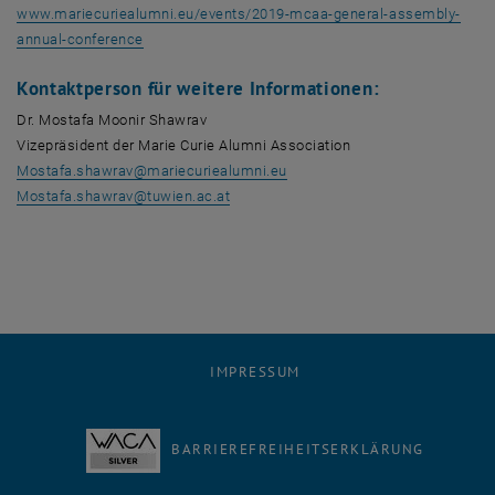
www.mariecuriealumni.eu/events/2019-mcaa-general-assembly-
, öffnet eine externe URL in einem neuen Fenster
annual-conference
Kontaktperson für weitere Informationen:
Dr. Mostafa Moonir Shawrav
Vizepräsident der Marie Curie Alumni Association
Mostafa.shawrav
@
mariecuriealumni.eu
Mostafa.shawrav
@
tuwien.ac.at
IMPRESSUM
BARRIEREFREIHEITSERKLÄRUNG