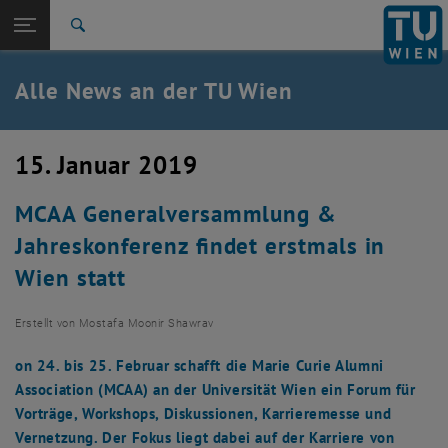
Studium
Seitennavigation öffnen
TU Login
Forschung
Suche
International
Quicklinks
Alle News an der TU Wien
Quicklinks-Menü umschalten
Karriere
Zur 1. Menü Ebene
Alle News
15. Januar 2019
Zurück zur letzten Ebene:
TU Wien Startseite
Zurück: Subseiten von TU Wien Startseite auflisten
MCAA Generalversammlung &
Übersicht
Jahreskonferenz findet erstmals in
Wien statt
Erstellt von
Mostafa Moonir Shawrav
on 24. bis 25. Februar schafft die Marie Curie Alumni
Association (MCAA) an der Universität Wien ein Forum für
Vorträge, Workshops, Diskussionen, Karrieremesse und
Vernetzung. Der Fokus liegt dabei auf der Karriere von