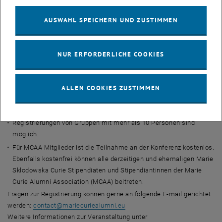
Stipendiatinnen. Die MSCAA besteht derzeit aus 31 geographischen
Gruppen und 10 Arbeitsgruppen. Ihr Schwerpunkt liegt auf der
AUSWAHL SPEICHERN UND ZUSTIMMEN
Förderung von Karriereentwicklung, Vernetzung und
Wissenschaftspolitik.
NUR ERFORDERLICHE COOKIES
Registrierung
Zur Registrierung
Die Registrierung ist für alle Forschende und die allgemeine
ALLEN COOKIES ZUSTIMMEN
Öffentlichkeit möglich.
Die Einreichfrist für Abstracts ist der 31. Januar 2019.
Registrierungen von Gruppen mit mehr als 10 Personen sind
möglich.
Für MCAA Mitglieder ist die Teilnahme an der Konferenz kostenlos.
Ebenfalls kostenfrei können alle derzeitigen und ehemaligen Marie
Sklodowska Curie Stipendiaten und Stipendiantinnen der Marie
Curie Alumni Association (MCAA) beitreten.
Fragen zur Registrierung können gerne an folgende E-mail gerichtet
werden:
contact
@
mariecuriealumni.eu
Weitere Informationen zur Veranstaltung unter