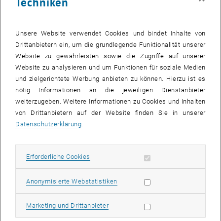
Techniken
Themen wie Mentoring, Researchers Evaluation under Responsible
Research & Innovation, Open Science, Science Communication &
Science Diplomacy, Entrepreneurship, Gender Diversity, Future of
Unsere Website verwendet Cookies und bindet Inhalte von
Research, Writing Project Proposals, Researchers Mental Health
Drittanbietern ein, um die grundlegende Funktionalität unserer
geplant.
Website zu gewährleisten sowie die Zugriffe auf unserer
Website zu analysieren und um Funktionen für soziale Medien
Mehrere internationale und nationale wissenschaftliche
und zielgerichtete Werbung anbieten zu können. Hierzu ist es
Einrichtungen, wie Research in Germany, Vienna BioCenter, Vikki
nötig Informationen an die jeweiligen Dienstanbieter
Academy und die Johannes Kepler Universität Linz haben ihre
weiterzugeben. Weitere Informationen zu Cookies und Inhalten
Teilnahme an der Karrieremesse bereits bestätigt. Die TU Wien wird
von Drittanbietern auf der Website finden Sie in unserer
, öffn
durch den
Europäischen und Internationalen Forschungssupport
Datenschutzerklärung
.
vertreten sein.
Über die Marie Curie Alumni Association
Erforderliche Cookies zulassen
Erforderliche Cookies
, öffnet eine externe URL in einem neuen Fenster
Die
MCAA
ist als internationale Non-Profit-Organisation in Brüssel
ansässig. Sie wurde von der Europäischen Kommission gegründet
Statistik Cookies zulassen
Anonymisierte Webstatistiken
und wird seitdem auch von dieser unterstützt. Es handelt sich dabei
um ein globales Netzwerk aus über 11.000 aktuellen und
Marketing Cookies zulassen
Marketing und Drittanbieter
ehemaligen Marie (Sklodowska-) Curie Stipendiaten und