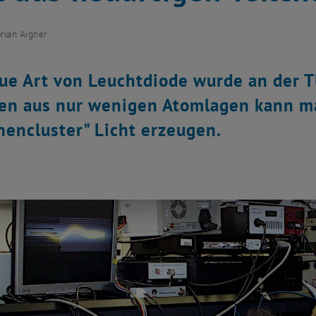
orian Aigner
ue Art von Leuchtdiode wurde an der 
en aus nur wenigen Atomlagen kann ma
nencluster" Licht erzeugen.