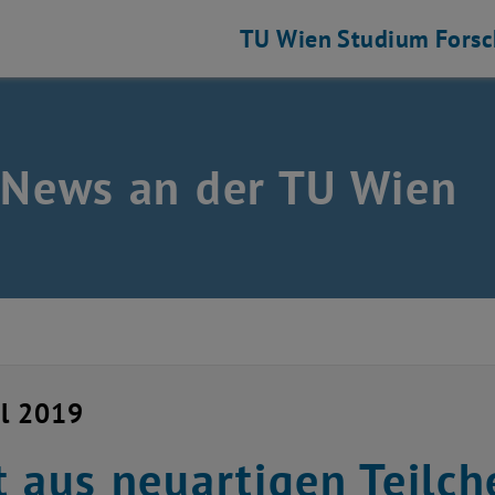
TU Wien
Studium
Fors
 News an der TU Wien
il 2019
t aus neuartigen Teilc