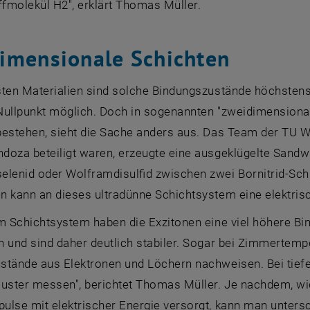
fmolekül H2", erklärt Thomas Müller.
imensionale Schichten
sten Materialien sind solche Bindungszustände höchsten
Nullpunkt möglich. Doch in sogenannten "zweidimensional
bestehen, sieht die Sache anders aus. Das Team der TU 
oza beteiligt waren, erzeugte eine ausgeklügelte Sandwic
lenid oder Wolframdisulfid zwischen zwei Bornitrid-Schi
n kann an dieses ultradünne Schichtsystem eine elektri
em Schichtsystem haben die Exzitonen eine viel höhere B
 und sind daher deutlich stabiler. Sogar bei Zimmertemp
stände aus Elektronen und Löchern nachweisen. Bei tief
luster messen", berichtet Thomas Müller. Je nachdem, wi
ulse mit elektrischer Energie versorgt, kann man unters