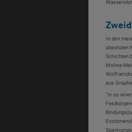
Wasserstof
Zweid
In den mei
absoluten 
Schichten 
Molina-Mend
Wolframdise
aus Graphe
"In so ein
Festkörpern
Bindungszu
Exzitonenc
Spannungsp