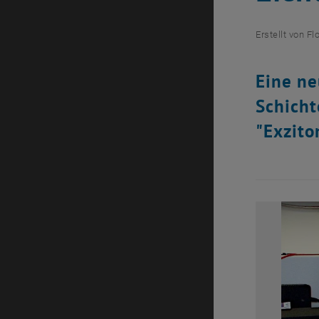
Erstellt von
Fl
Eine ne
Schicht
"Exzito