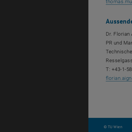
thomas.mue
Aussend
Dr. Florian
PR und Mar
Technische
Resselgass
T: +43-1-5
florian.aign
© TU Wien
#