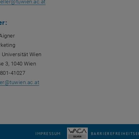
ller
@
tuwien.ac.at
er:
 Aigner
keting
 Universität Wien
e 3, 1040 Wien
8801-41027
er
@
tuwien.ac.at
IMPRESSUM
BARRIEREFREIHEITS