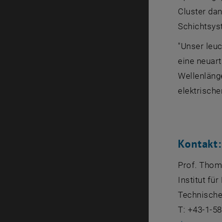
Cluster dan
Schichtsys
"Unser leuc
eine neuart
Wellenläng
elektrische
Kontakt:
Prof. Thom
Institut für
Technische
T: +43-1-5