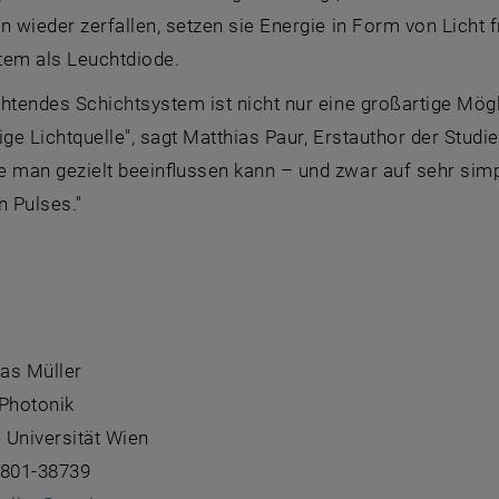
n wieder zerfallen, setzen sie Energie in Form von Licht f
tem als Leuchtdiode.
htendes Schichtsystem ist nicht nur eine großartige Mögl
ige Lichtquelle", sagt Matthias Paur, Erstauthor der Stud
e man gezielt beeinflussen kann – und zwar auf sehr sim
n Pulses."
as Müller
 Photonik
 Universität Wien
8801-38739