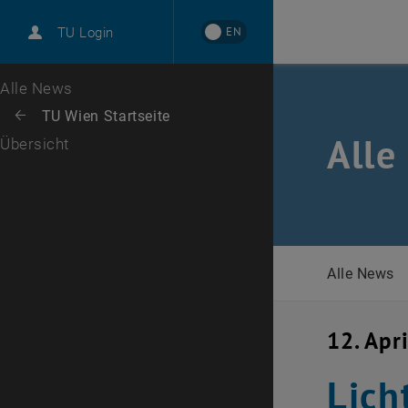
International
EN
TU Login
Karriere
Zur 1. Menü Ebene
Alle News
Zurück zur letzten Ebene:
TU Wien Startseite
Zurück: Subseiten von TU Wien Startseite auflisten
Alle
Übersicht
Alle News
12. Apr
Lich