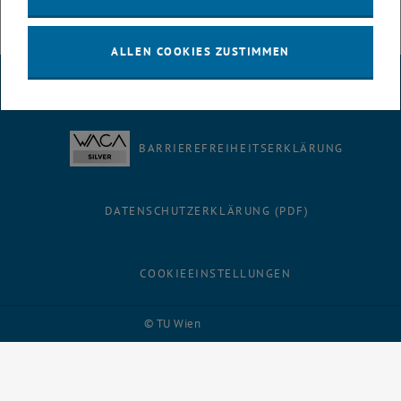
ALLEN COOKIES ZUSTIMMEN
IMPRESSUM
BARRIEREFREIHEITSERKLÄRUNG
DATENSCHUTZERKLÄRUNG (PDF)
COOKIEEINSTELLUNGEN
Facebook
LinkedIn
YouTube
Instagram
Bluesky
© TU Wien
# 116210