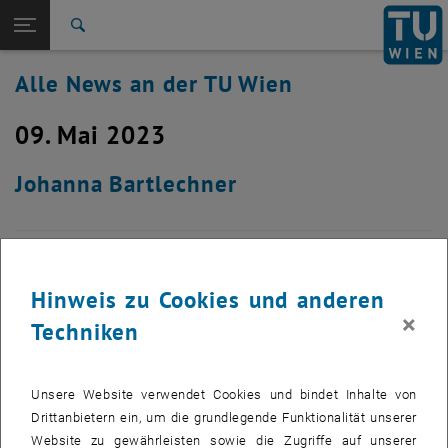
Studium
Seitennavigation öffnen
EN
TU Login
Forschung
Suche
International
Alle News an der TU Wien
Quicklinks
Quicklinks-Menü umschalten
Karriere
09. Mai 2023
Zur 1. Menü Ebene
Alle News
Zurück zur letzten Ebene:
TU Wien Startseite
Zurück: Subseiten von TU Wien Startseite auflisten
Johanna Bartlechner
Übersicht
Hinweis zu Cookies und anderen
×
Techniken
Unsere Website verwendet Cookies und bindet Inhalte von
Drittanbietern ein, um die grundlegende Funktionalität unserer
Website zu gewährleisten sowie die Zugriffe auf unserer