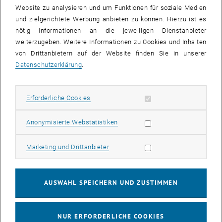
Website zu analysieren und um Funktionen für soziale Medien
und zielgerichtete Werbung anbieten zu können. Hierzu ist es
nötig Informationen an die jeweiligen Dienstanbieter
weiterzugeben. Weitere Informationen zu Cookies und Inhalten
Bild v
von Drittanbietern auf der Website finden Sie in unserer
Datenschutzerklärung
.
"Als Verfahrenstechnikerin zur Regelungstechnik – Mein Studium
habe ich an der TU Wien absolviert und während meiner
Erforderliche Cookies zulassen
Erforderliche Cookies
Bachelorarbeit bin ich zum Institut für Mechanik und Mechatronik
gekommen. Von Anfang an durfte ich bei spannenden und
Statistik Cookies zulassen
vielseitigen Projekten mitarbeiten, die sich durch ihre
Anonymisierte Webstatistiken
Interdisziplinarität auszeichneten. Dazu zählten unter anderem
die
Regelung von Bioreaktoren
, die
Analyse und Prognose des
Marketing Cookies zulassen
Marketing und Drittanbieter
, öffnet eine externe URL in einem neuen F
COVID19 Pandemie Verlaufs
und die degradationsfreie Regelung von
Brennstoffzellen-Systemen. Die Faszination für die Regelungstechnik
resultiert für mich aus der Vielzahl an Anwendungen und der
AUSWAHL SPEICHERN UND ZUSTIMMEN
Möglichkeit, an innovativen Lösungen für gesellschaftlich relevante
Themen zu arbeiten."
NUR ERFORDERLICHE COOKIES