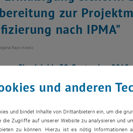
bereitung zur Projek
ifizierung nach IPMA"
adjana Rajic-Kostic
ieren Sie sich bis 30. September 2019
ung auf die Seminargebühr!
ookies und anderen Te
zu diesem Eintrag sind erst nach Login sichtbar.
s und bindet Inhalte von Drittanbietern ein, um die gru
 die Zugriffe auf unserer Website zu analysieren und u
 Anforderungen und dynamische Veränderungen in Organisa
bieten zu können. Hierzu ist es nötig Informationen an