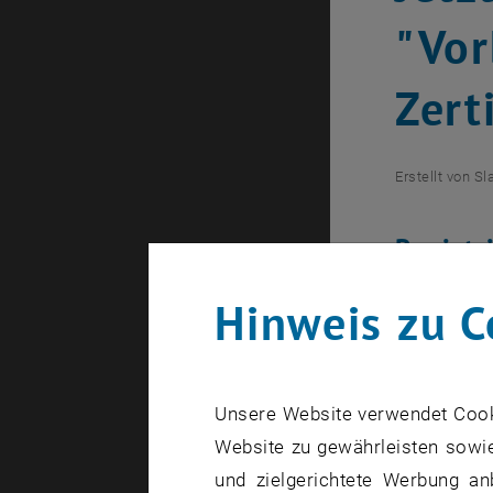
"Vor
Zert
Erstellt von
Sl
Registr
Ermäßig
Hinweis zu C
Die Bilder 
Unsere Website verwendet Cookie
Website zu gewährleisten sowie
Wechselnde
und zielgerichtete Werbung an