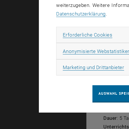
rasch zu ha
weiterzugeben. Weitere Informat
Steuerung v
Datenschutzerklärung
.
im Kostenr
Ziele des 
Erforde
Erforderliche Cookies
internation
(Projektman
Anonymisierte Webstatistike
procon nac
Jetzt anme
Ma
Marketing und Drittanbieter
Gerne stehe
AUSWAHL SPEI
Keyfacts
Start
: 08.1
Dauer
: 5 T
Unterrichts