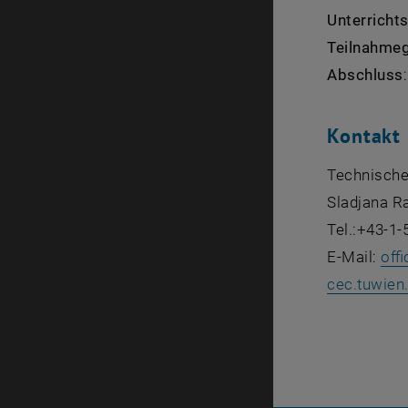
Unterricht
Teilnahme
Abschluss
Kontakt
Technische
Sladjana Ra
Tel.:+43-1
E-Mail:
offi
cec.tuwien.