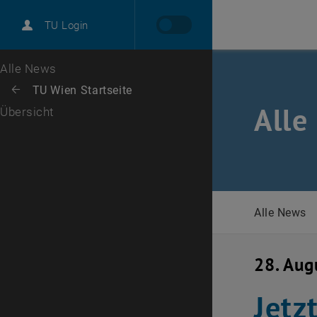
International
TU Login
Karriere
Zur 1. Menü Ebene
Alle News
Zurück zur letzten Ebene:
TU Wien Startseite
Zurück: Subseiten von TU Wien Startseite auflisten
Alle
Übersicht
Alle News
28. Aug
Jetz