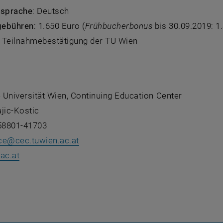
ssprache
: Deutsch
gebühren
: 1.650 Euro (
Frühbucherbonus
bis 30.09.2019: 1
: Teilnahmebestätigung der TU Wien
 Universität Wien, Continuing Education Center
jic-Kostic
-58801-41703
ce
@
cec.tuwien.ac.at
, öffnet eine externe URL in einem neuen Fenster
ac.at