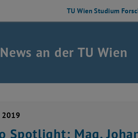
TU Wien
Studium
Fors
 News an der TU Wien
i 2019
 Spotlight: Mag. Joha