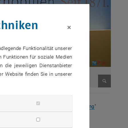
chniken
×
ndlegende Funktionalität unserer
m Funktionen für soziale Medien
 die jeweiligen Dienstanbieter
er Website finden Sie in unserer
Bild vergr
, öffnet eine 
Sc Immobilienmanagement & Bewertung
"
e externe URL in einem neuen Fenster
Immobilien und Personal zuständig ist.
hl beruflich als auch studentisch.