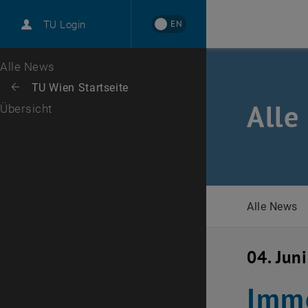
International
EN
TU Login
Karriere
Zur 1. Menü Ebene
Alle News
Zurück zur letzten Ebene:
TU Wien Startseite
Zurück: Subseiten von TU Wien Startseite auflisten
Alle
Übersicht
Alle News
04. Jun
Immo