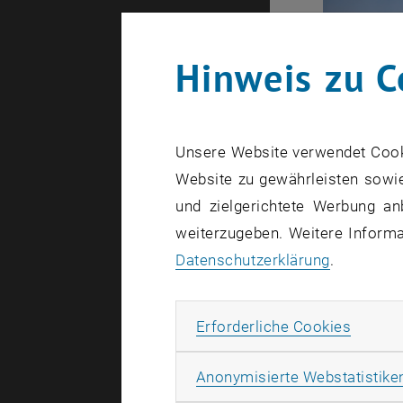
Hinweis zu C
Unsere Website verwendet Cookie
Website zu gewährleisten sowie
und zielgerichtete Werbung an
weiterzugeben. Weitere Informat
Datenschutzerklärung
.
Erforde
Erforderliche Cookies
Mag. Joha
absolviert 
Anonymisierte Webstatistike
Der studier