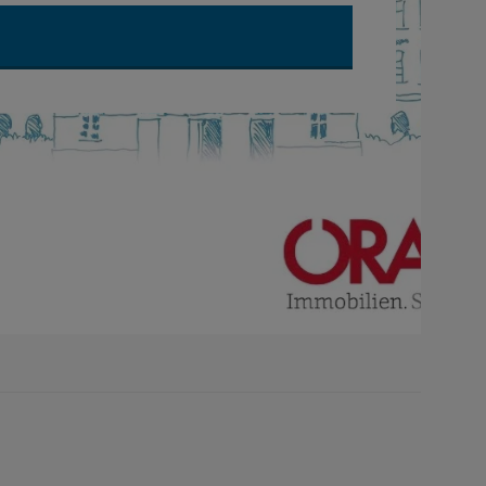
UBE VIDEO "IMMO SPOTLIGHT: MAG. JOHANNES ENDL, MSC MRIC