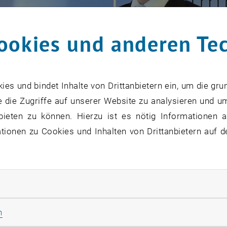
ookies und anderen Te
s und bindet Inhalte von Drittanbietern ein, um die gru
 die Zugriffe auf unserer Website zu analysieren und u
bieten zu können. Hierzu ist es nötig Informationen an
ionen zu Cookies und Inhalten von Drittanbietern auf d
rliche Cookies zulassen
nnes Endl, MSc MRICS
hat 2009 bis 2011 den Lehrgang "
M
, öffnet ein
und ist heute Vorstandsmitglied bei der
ÖRAG
, wo er für 
Statistik Cookies zulassen
n
te Jurist erlebte diesen Abschnitt als sehr intensiv, sowo