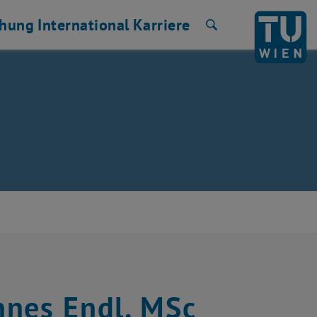
chung
International
Karriere
Suche
nnes Endl, MSc