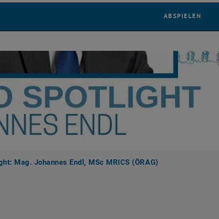
YOUT
ABSPIELEN
ght: Mag. Johannes Endl, MSc MRICS (ÖRAG)