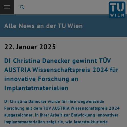
Studium
Seitennavigation öffnen
TU Login
Forschung
Suche
International
Quicklinks
Alle News an der TU Wien
Quicklinks-Menü umschalten
Karriere
Zur 1. Menü Ebene
Alle News
22. Januar 2025
Zurück zur letzten Ebene:
TU Wien Startseite
Zurück: Subseiten von TU Wien Startseite auflisten
DI Christina Danecker gewinnt TÜV
Übersicht
AUSTRIA Wissenschaftspreis 2024 für
innovative Forschung an
Implantatmaterialien
DI Christina Danecker wurde für ihre wegweisende
Forschung mit dem TÜV AUSTRIA Wissenschaftspreis 2024
ausgezeichnet. In ihrer Arbeit zur Entwicklung innovativer
Implantatmaterialien zeigt sie, wie laserstrukturierte