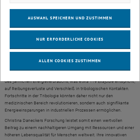
Implantatmaterialien mit verbesserter Verschleißbeständigkeit.
Durch die Integration dieser neuen Materialkombination könnte
AUSWAHL SPEICHERN UND ZUSTIMMEN
nicht nur das Risiko von Implantatversagen verringert, sondern auch
die Zahl der notwendigen Revisionseingriffe deutlich reduziert
werden.
NUR ERFORDERLICHE COOKIES
Doch das Potenzial der von Danecker entwickelten
Verschleißkonzepte geht weit über den medizinischen Bereich
hinaus. Die Relevanz der Tribologie – der Wissenschaft von
ALLEN COOKIES ZUSTIMMEN
Reibung, Verschleiß und Schmierung – zeigt sich auch in einem
globalen Kontext. Erstaunlicherweise entfallen weltweit 23 Prozent
des jährlichen Energieverbrauchs, was etwa 119 Exajoule entspricht,
auf Reibungsverluste und Verschleiß in tribologischen Kontakten.
Fortschritte in der Tribologie könnten daher nicht nur den
medizinischen Bereich revolutionieren, sondern auch signifikante
Energieeinsparungen in industriellen Prozessen ermöglichen.
Christina Daneckers Forschung leistet somit einen wertvollen
Beitrag zu einem nachhaltigeren Umgang mit Ressourcen und einer
höheren Lebensqualität für Menschen weltweit. Ihre innovativen