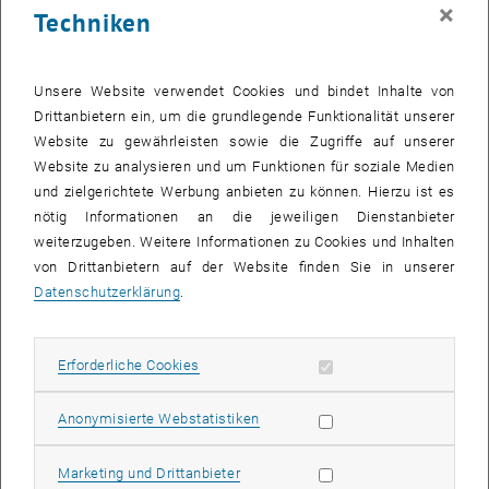
×
Techniken
Mit der Alterung der Gesellschaft wächst der Bedarf an
medizinischen Implantaten, die eine immer größere Rolle in der
Unsere Website verwendet Cookies und bindet Inhalte von
Gesundheitsversorgung spielen. Gleichzeitig steigt jedoch auch die
Drittanbietern ein, um die grundlegende Funktionalität unserer
Herausforderung, diese Implantate auf lange Sicht funktionsfähig zu
Website zu gewährleisten sowie die Zugriffe auf unserer
erhalten. Insbesondere die begrenzte Verschleißbeständigkeit
Website zu analysieren und um Funktionen für soziale Medien
herkömmlicher Implantatmaterialien führt häufig zu einem
und zielgerichtete Werbung anbieten zu können. Hierzu ist es
frühzeitigen Versagen der Implantate, was aufwendige
nötig Informationen an die jeweiligen Dienstanbieter
Revisionseingriffe erforderlich macht. Wie können Materialien
weiterzugeben. Weitere Informationen zu Cookies und Inhalten
entwickelt werden, die diesen Verschleiß minimieren und damit die
von Drittanbietern auf der Website finden Sie in unserer
Lebensdauer der Implantate verlängern? Diese Frage stand im
Datenschutzerklärung
.
Zentrum der Forschung von DI Christina Danecker, die nun mit dem
TÜV AUSTRIA Wissenschaftspreis 2024 für ihre herausragende
Arbeit ausgezeichnet wurde.
Erforderliche Cookies zulassen
Erforderliche Cookies
In ihrer Masterarbeit beschäftigte sich Christina Danecker mit einer
innovativen Lösung: der Kombination von laserstrukturierten
Statistik Cookies zulassen
Anonymisierte Webstatistiken
Metalloberflächen mit neuartigen biokompatiblen 2D-Materialien,
die als Festschmierstoffe fungieren. Ihre Forschung markiert einen
Marketing Cookies zulassen
Marketing und Drittanbieter
bedeutenden Fortschritt in der Entwicklung von