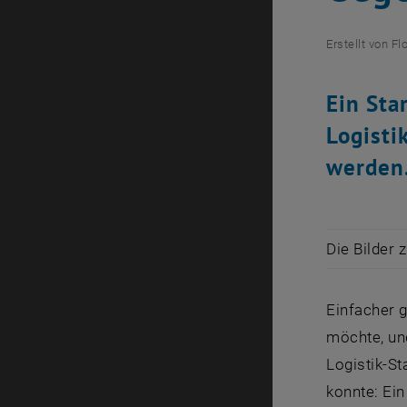
Erstellt von
Fl
Ein Sta
Logisti
werden
Die Bilder 
Einfacher 
möchte, und
Logistik-St
konnte: Ei