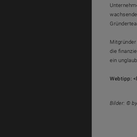
Unternehme
wachsende 
Gründertea
Mitgründer
die finanzi
ein unglaub
Webtipp: <
Bilder: © b