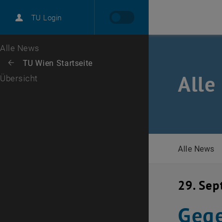
International
TU Login
Karriere
Zur 1. Menü Ebene
Alle News
Zurück zur letzten Ebene:
TU Wien Startseite
Zurück: Subseiten von TU Wien Startseite auflisten
Alle
Übersicht
Alle News
29. Se
Gege