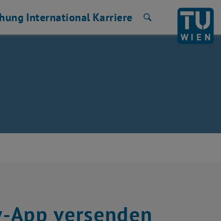
chung
International
Karriere
Suche
y-App versenden