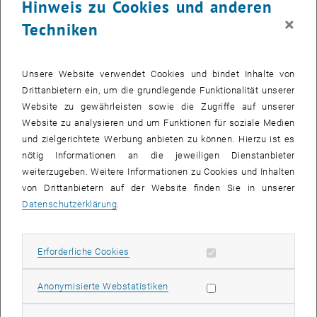
Hinweis zu Cookies und anderen
×
Techniken
Unsere Website verwendet Cookies und bindet Inhalte von
Drittanbietern ein, um die grundlegende Funktionalität unserer
Website zu gewährleisten sowie die Zugriffe auf unserer
Website zu analysieren und um Funktionen für soziale Medien
und zielgerichtete Werbung anbieten zu können. Hierzu ist es
nötig Informationen an die jeweiligen Dienstanbieter
weiterzugeben. Weitere Informationen zu Cookies und Inhalten
von Drittanbietern auf der Website finden Sie in unserer
Datenschutzerklärung
.
Bild v
Erforderliche Cookies zulassen
Erforderliche Cookies
Statistik Cookies zulassen
At the Simmering plant, students learned about the innovative
Anonymisierte Webstatistiken
processes behind waste-to-energy systems and how the plant