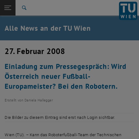
Studium
Seitennavigation öffnen
TU Login
Forschung
Suche
International
Quicklinks
Alle News an der TU Wien
Quicklinks-Menü umschalten
Karriere
Zur 1. Menü Ebene
Alle News
27. Februar 2008
Zurück zur letzten Ebene:
TU Wien Startseite
Zurück: Subseiten von TU Wien Startseite auflisten
Einladung zum Pressegespräch: Wird
Übersicht
Österreich neuer Fußball-
Europameister? Bei den Robotern.
Erstellt von
Daniela Hallegger
Die Bilder zu diesem Eintrag sind erst nach Login sichtbar.
Wien (TU). – Kann das Roboterfußball-Team der Technischen