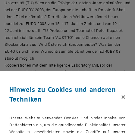
Universität (TU) Wien an die Erfolge der letzten Jahre anknüpfen und
bei der EUROBY 2008, der Europameisterschaft im Roboterfußball,
einen Titel erkämpfen? Der Hightech-Wettbewerb findet heuer
parallel zur EURO 2008 von 15. - 17. Juni in Zürich und von 19. -
22.Juni in Linz statt. TU-Professor und Teamchef Peter Kopacek
rechnet sich für sein Team "AUSTRO" reelle Chancen auf einen
Stockerlplatz aus. Wird Österreich Europameister? Was bei der
EURO 08 wohl eher Wunschtraum bleibt, ist bei der EUROBY 08
absolut möglich.
Kooperationen mit dem Intelligence Laboratory (AILab) der
Universität Zürich und dem Ars Electronica Center Linz machen die
EUROBY 08 zum publikumswirksamen Hightech-Event der anderen
Art.
Hinweis zu Cookies und anderen
×
Techniken
Im Rahmen des Pressegesprächs erwartet Sie eine praktische
Demonstration der Fußball-Roboter des IRHT (Institut für
Handhabungs- und Robotertechnik) der TU Wien. Die würfelartigen
Unsere Website verwendet Cookies und bindet Inhalte von
Gebilde, die im Unterschied zu menschlichen Stars von PC's
Drittanbietern ein, um die grundlegende Funktionalität unserer
ferngesteuert werden, stellen laut jüngsten Studien auch eine
Website zu gewährleisten sowie die Zugriffe auf unserer
enorme Marktchance für die Industrie dar. Eine besondere Attraktion