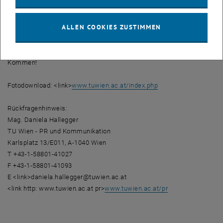
Institut für Handhabungsgeräte und Robotertechnik
Fakultät für Maschinenbau
ALLEN COOKIES ZUSTIMMEN
Technische Universität (TU) Wien
Wir bitten um Anmeldung per Antwortmail und freuen uns auf Ihr
Kommen!
Fotodownload: <link>
www.tuwien.ac.at/index.php
Rückfragenhinweis:
Mag. Daniela Hallegger
TU Wien - PR und Kommunikation
Karlsplatz 13/E011, A-1040 Wien
T +43-1-58801-41027
F +43-1-58801-41093
E <link>daniela.hallegger@tuwien.ac.at
<link http: www.tuwien.ac.at pr>
www.tuwien.ac.at/pr