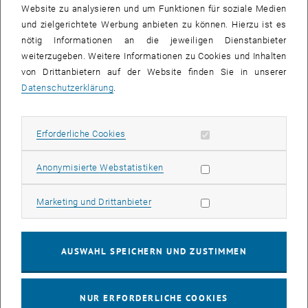
Website zu analysieren und um Funktionen für soziale Medien
sind die menschenähnlichen "humanoiden" Roboter.
und zielgerichtete Werbung anbieten zu können. Hierzu ist es
nötig Informationen an die jeweiligen Dienstanbieter
Datum:
Mittwoch, 05. März 2008
weiterzugeben. Weitere Informationen zu Cookies und Inhalten
Zeit:
11.00 Uhr
von Drittanbietern auf der Website finden Sie in unserer
Ort:
Institut für Handhabungs- und Robotertechnik (IHRT) der TU
Datenschutzerklärung
.
Wien, Roboterlabor
Favoritenstraße 9-11, Erdgeschoss
A-1040 Wien
Erforderliche Cookies zulassen
Erforderliche Cookies
Folgen Sie der Beschilderung vor Ort.
Statistik Cookies zulassen
Anonymisierte Webstatistiken
Als Gesprächspartner stehen Ihnen zur Verfügung:
Marketing Cookies zulassen
Marketing und Drittanbieter
der Rektor der TU Wien,
Univ.Prof. Dipl.-Ing. Dr. Peter Skalicky
AUSWAHL SPEICHERN UND ZUSTIMMEN
Mag.art Martin Honzik, Ars Electronica Center Linz GmbH
Dr. Norbert Jesse, Universität Dortmund
Univ.Prof. Dipl.-Ing. Dr. Dr.mult.h.c. Peter Kopacek
NUR ERFORDERLICHE COOKIES