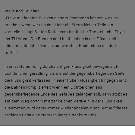
Welle und Teilchen
„Ein vereinfachtes Bild von diesem Phänomen können wir uns
machen, wenn wir uns das Licht als Strom kleiner Teilchen
vorstellen“, sagt Stefan Rotter vom Institut für Theoretische Physik
der TU Wien. „Die Bahnen der Lichtteilchen in der Flüssigkeit
hängen natürlich davon ab, auf wie viele Hindernisse sie dort
treffen.“
In einer klaren, völlig durchsichtigen Flüssigkeit bewegen sich
Lichtteilchen geradlinig, bis sie auf der gegenüberliegenden Seite
die Flüssigkeit verlassen. In einer trüben Flüssigkeit hingegen sind
die Bahnen komplizierter: Wenn ein Lichtteilchen ans
gegenüberliegende Ende des Gefäßes gelangen soll, dann stößt es
auf dem Weg dorthin mit zahlreichen Partikeln in der Flüssigkeit
zusammen, wird dabei immer wieder abgelenkt und legt auf dieser
zackigen Bahn eine ziemlich lange Strecke zurück.
Doch im Fall der trüben Flüssigkeiten gibt es auch viele