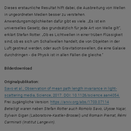
Dieses erstaunliche Resultat hilft dabei, die Ausbreitung von Wellen
in ungeordneten Medien besser zu verstehen.
Anwendungsmöglichkeiten dafür gibt es viele. „Es ist ein
universelles Gesetz, das grundsätzlich für jede Art von Welle gilt“,
erklärt Stefan Rotter. „Ob es Lichtwellen in einer trüben Flüssigkeit
sind, ob es sich um Schallwellen handelt, die von Objekten in der
Luft gestreut werden, oder auch Gravitationswellen, die eine Galaxie
durchdringen - die Physik ist in allen Fällen die gleiche.“
Bilderdownload
Originalpublikation:
Savo et al., Observation of mean path length invariance in light-
, öffn
scattering media, Science, 2017. DOI: 10.1126/science.aan4054.
, öffnet ein
Frei zugängliche Version:
https://arxiv.org/abs/1703.07114
Beteiligt waren neben Stefan Rotter auch Romolo Savo, Ulysse Najar,
Sylvain Gigan (Laboratoire-Kastler-Brossel) und Romain Pierrat, Rémi
Carminati (Institut Langevin).