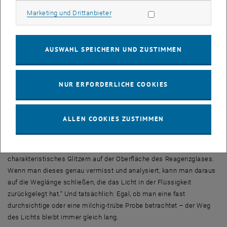
Die theoretischen Berechnungen für dieses kontraintuitive Verhalten
Marketing Cookies zulassen
Marketing und Drittanbieter
wurden bereits vor drei Jahren in einer gemeinsamen Arbeit von
Stefan Rotters Arbeitsgruppe mit Kollegen aus Paris vorgestellt.
Nun gelang es in einer Kooperation mit diesen französischen
AUSWAHL SPEICHERN UND ZUSTIMMEN
Forschungsteams, das Ergebnis experimentell zu bestätigen. Im
Experiment wurde Wasser in ein Reagenzglas gefüllt und mit
Nanopartikeln vermischt. Je mehr Nanopartikel das Wasser enthält,
NUR ERFORDERLICHE COOKIES
umso häufiger wird das Licht auf dem Weg durch die Probe gestreut
und umso milchig-trüber erscheint die Flüssigkeit.
ALLEN COOKIES ZUSTIMMEN
„Wenn Licht durch diese Flüssigkeit geschickt wird, dann ändert
sich die Streuung fortwährend, weil sich die Nanopartikel im Wasser
bewegen“, erklärt Stefan Rotter. „Dadurch entsteht ein
charakteristisches Glitzern auf der Oberfläche des Reagenzglases.
Wenn man dieses genau vermisst und analysiert, kann man daraus
auf die Weglänge schließen, die das Licht in der Flüssigkeit
zurückgelegt hat.“ Und tatsächlich: Egal, ob man eine fast
durchsichtige oder eine milchig-trübe Probe betrachtet – der Weg
des Lichts bleibt immer gleich lang.