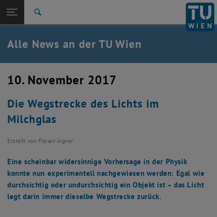
Studium
Seitennavigation öffnen
EN
TU Login
Forschung
Suche
International
Quicklinks
Alle News an der TU Wien
Quicklinks-Menü umschalten
Karriere
Zur 1. Menü Ebene
Alle News
10. November 2017
Zurück zur letzten Ebene:
TU Wien Startseite
Zurück: Subseiten von TU Wien Startseite auflisten
Die Wegstrecke des Lichts im
Übersicht
Milchglas
Erstellt von
Florian Aigner
Eine scheinbar widersinnige Vorhersage in der Physik
konnte nun experimentell nachgewiesen werden: Egal wie
durchsichtig oder undurchsichtig ein Objekt ist – das Licht
legt darin immer dieselbe Wegstrecke zurück.