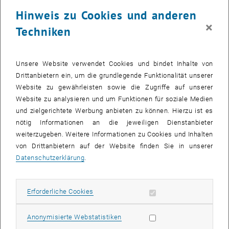
Lichtteilchen, die das andere Ende gar nicht erreichen. Sie
Hinweis zu Cookies und anderen
durchdringen das Flüssigkeits-Gefäß nicht vollständig, sondern
×
werden bereits kurz nach dem Eindringen nach einigen wenigen
Techniken
Streuprozessen wieder nach außen gelenkt. „Man kann
mathematisch zeigen, dass sich diese beiden Effekte
erstaunlicherweise genau aufheben“, erklärt Stefan Rotter. „Im Mittel
Unsere Website verwendet Cookies und bindet Inhalte von
ist der durchschnittliche Weg, den das Licht in der Flüssigkeit
Drittanbietern ein, um die grundlegende Funktionalität unserer
zurücklegt, immer gleich lang.“
Website zu gewährleisten sowie die Zugriffe auf unserer
Website zu analysieren und um Funktionen für soziale Medien
Tatsächlich ist die Sache ein wenig komplizierter: „Man muss
und zielgerichtete Werbung anbieten zu können. Hierzu ist es
berücksichtigen, dass sich das Licht als Welle durch das Medium
nötig Informationen an die jeweiligen Dienstanbieter
bewegt und nicht wie ein Teilchen, das einer ganz bestimmten Bahn
weiterzugeben. Weitere Informationen zu Cookies und Inhalten
folgt“, sagt Stefan Rotter. „Dadurch wird die Sache mathematisch
von Drittanbietern auf der Website finden Sie in unserer
schwieriger zu beschreiben, aber wie sich herausstellt, ändert das
Datenschutzerklärung
.
nichts am Endergebnis: Auch in einer Beschreibung die den
Wellencharakter von Licht mitberücksichtigt bleibt der
zurückgelegte Weg immer gleich – unabhängig davon, wie stark die
Erforderliche Cookies zulassen
Erforderliche Cookies
Welle im Inneren des Mediums gestreut wird.“
Statistik Cookies zulassen
Anonymisierte Webstatistiken
Experimente mit Nanopartikeln