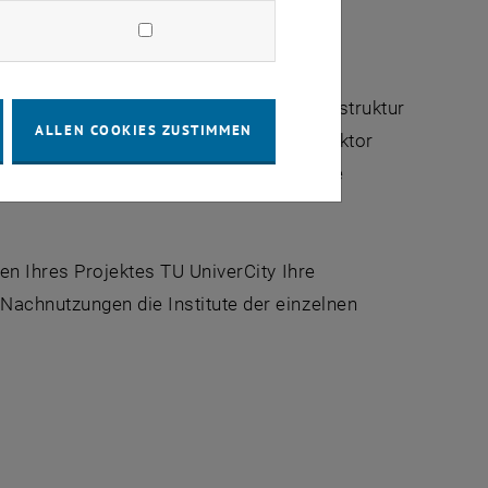
 den Austausch bestehender HKLS- und
2
rd auf rund 2500 m
eine neue Büroinfrastruktur
ALLEN COOKIES ZUSTIMMEN
ach den Abbrucharbeiten wurden Vizerektor
k, Leiter Gebäude und Technik, über die
en Ihres Projektes TU UniverCity Ihre
Nachnutzungen die Institute der einzelnen