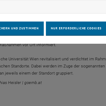
Leichtbauwänden bis hin zu Adaptierungsmaßnahmen und
rketing Cookies zulassen
allationen nach dem Stand der Technik.
von den Anforderungen der zukünftigen Nutzer_innen, wi
CHERN UND ZUSTIMMEN
NUR ERFORDERLICHE COOKIES
partment für Geodäsie und Geoinformation geschaffen. N
hardsteiner und Dekan Michael Drmota von Gerald Hodece
Maßnahmen vor Ort informiert.
che Universität Wien revitalisiert und verdichtet im Rahm
ischen Standorte. Dabei werden im Zuge der sogenannten 
an jeweils einem der Standort gruppiert.
hias Heisler | goemb.at