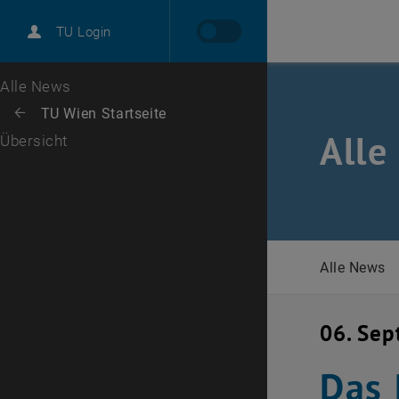
International
TU Login
Karriere
Zur 1. Menü Ebene
Alle News
Zurück zur letzten Ebene:
TU Wien Startseite
Zurück: Subseiten von TU Wien Startseite auflisten
Alle
Übersicht
Alle News
06. Se
Das 