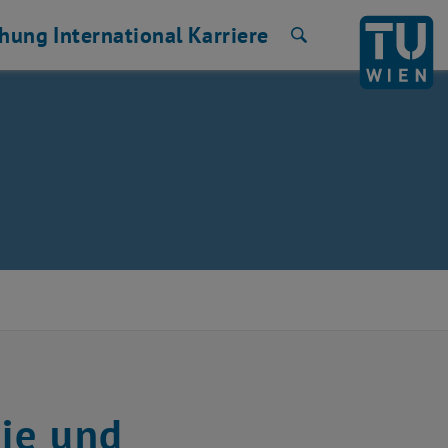
chung
International
Karriere
Suche
ie und