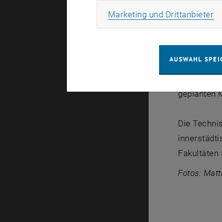
einzelnen 
Ma
Marketing und Drittanbieter
Elektroinst
Ausgehend 
AUSWAHL SPEI
für das De
Josef Eber
geplanten 
Die Technis
innerstädt
Fakultäten 
Fotos: Matt