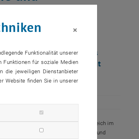
reihaus
chniken
×
on wird künftig im Freihaus
ndlegende Funktionalität unserer
ie und Geoinformation zieht
m Funktionen für soziale Medien
 die jeweiligen Dienstanbieter
raße.
er Website finden Sie in unserer
wird der im Freihaus frei gewordene Bereich im
rnen von Bodenbelägen, Deckenelementen und