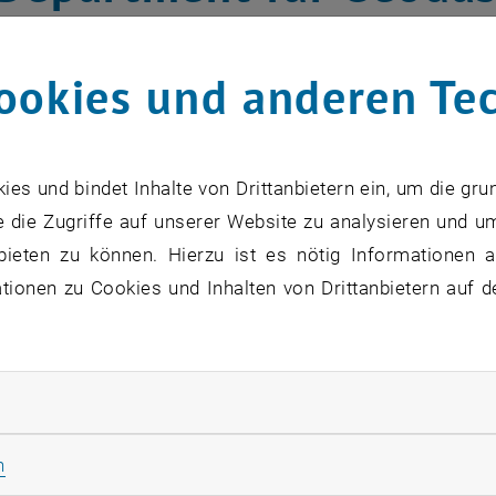
nformation zieht ins F
ookies und anderen Te
rtin B. Atzwanger
ultät für Mathematik und Geoinformati
s und bindet Inhalte von Drittanbietern ein, um die gru
ngefasst. Das Department für Geodäs
 die Zugriffe auf unserer Website zu analysieren und u
bieten zu können. Hierzu ist es nötig Informationen an
 vom Gußhaus in die Wiedner Hauptst
ionen zu Cookies und Inhalten von Drittanbietern auf d
zu diesem Eintrag sind erst nach Login sichtbar.
rliche Cookies zulassen
ersiedelung von TU.it (vormals ZiD) in die Operngasse, 
Statistik Cookies zulassen
n
 entsprechend erneuert und saniert: Abbruch bzw. Entfe