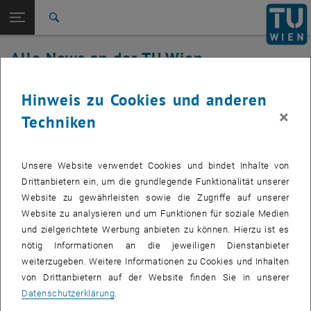
Studium
Seitennavigation öffnen
TU Login
Forschung
Suche
International
Alle News an der TU Wien
Quicklinks
Quicklinks-Menü umschalten
Karriere
04. Februar 2019
Hinweis zu Cookies und anderen
Zur 1. Menü Ebene
Alle News
×
Zurück zur letzten Ebene:
Techniken
TU Wien Startseite
Zurück: Subseiten von TU Wien Startseite auflisten
Bricscad 19.1.06 für Win (de/en)
Übersicht
Erstellt von
Simon Bernhard
Unsere Website verwendet Cookies und bindet Inhalte von
Drittanbietern ein, um die grundlegende Funktionalität unserer
Die neue Produktversion steht allen registrierten
Website zu gewährleisten sowie die Zugriffe auf unserer
Lizenznehmern ab sofort auf dem Software Server -
Website zu analysieren und um Funktionen für soziale Medien
swd.tuwien.ac.at - zur Verfügung.
und zielgerichtete Werbung anbieten zu können. Hierzu ist es
nötig Informationen an die jeweiligen Dienstanbieter
weiterzugeben. Weitere Informationen zu Cookies und Inhalten
von Drittanbietern auf der Website finden Sie in unserer
Diese Campussoftware kann aus lizenzrechtlichen Gründen nur von
Datenschutzerklärung
.
Mitarbeitern der TU Wien, nicht aber von Studenten erworben