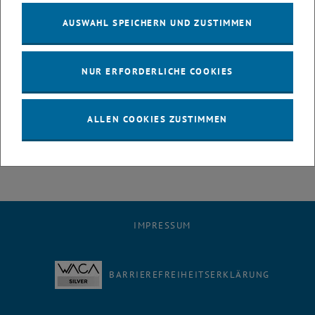
Bildungsmesse)
in der Wiener Stadthalle statt. Vier Tage lang gaben
AUSWAHL SPEICHERN UND ZUSTIMMEN
Vertreter_innen aus Lehre, Forschung und Fachschaft interessierten
Besucher_innen einen Einblick in die Vielfalt des
Studiums der
Raumplanung & Raumordnung
.
NUR ERFORDERLICHE COOKIES
Herzlichen Dank an Anna Koller und Thomas Dillinger für die
Organisation und wir freuen uns auf 2025, wenn die Best³ erneut
ihre Pforten öffnet und wir mit neuen interessierten zukünftigen
ALLEN COOKIES ZUSTIMMEN
Studierenden ins Gespräch kommen dürfen!
IMPRESSUM
BARRIEREFREIHEITSERKLÄRUNG