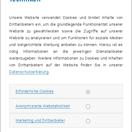
Unsere Website verwendet Cookies und bindet Inhalte von
Drittanbietern ein, um die grundlegende Funktionalität unserer
Website zu gewährleisten sowie die Zugriffe auf unserer
Website zu analysieren und um Funktionen für soziale Medien
und zielgerichtete Werbung anbieten zu können. Hierzu ist es
nötig Informationen an die jeweiligen Dienstanbieter
weiterzugeben. Weitere Informationen zu Cookies und Inhalten
Bild v
© Florian Frank
von Drittanbietern auf der Website finden Sie in unserer
Datenschutzerklärung
.
Florian Frank und Leon Seger (Forschungsbereich MOVE) bei der
Best³
Florian Frank und Leon Seger (Forschungsbereich MOVE) bei der Best³
Erforderliche Cookies zulassen
Erforderliche Cookies
Auf der Suche nach einem interessanten, vielseitigen und
Statistik Cookies zulassen
Anonymisierte Webstatistiken
zukunftsorientierten Studiengang in Österreich? Dann ist
möglicherweise der Studiengang Raumplanung und
Marketing Cookies zulassen
Marketing und Drittanbieter
Raumordnung an der TU Wien genau das Richtige!
Von 07. bis 10. März 2024 fand die
Best³ (Österreichs größte