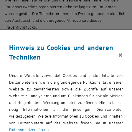
Wiener Frauenlauf
verlost und die Gewinnerinnen einer von den
Frauennetzwerken organisierten Schnitzeljagd zum Frauentag
wurden gekürt. Die Teilnehmerinnen des Events genossen sichtlich
den Austausch und die anregende Atmosphäre dieses
Frauenfrühstücks.
Frauennetzwerke(n) an der TUW
Hinweis zu Cookies und anderen
Dass die Technik männlich ist, ist ein Klischee, das noch in vielen
×
Köpfen steckt. Dass die Technik weiblich ist, beweisen die
Techniken
Technikerinnen, die an der TU Wien ausgebildet werden und hier
forschen und unterrichten. Der Frauenanteil von Studentinnen und
Wissenschaftlerinnen ist aber immer noch zu gering. Netzwerke
Unsere Website verwendet Cookies und bindet Inhalte von
gehören zu den hilfreichsten Instrumenten zur Etablierung von
Drittanbietern ein, um die grundlegende Funktionalität unserer
Frauen – in ihrem beruflichen Fortkommen genauso wie privat. An
Website zu gewährleisten sowie die Zugriffe auf unserer
der TU Wien sind in den letzten Jahren eine Reihe von
Website zu analysieren und um Funktionen für soziale Medien
Frauennetzwerke entstanden. Sie stellen eine wichtige Ressource
und zielgerichtete Werbung anbieten zu können. Hierzu ist es
dar die Frauen an der TU Wien nutzen sollten. Denn Netzwerke
nötig Informationen an die jeweiligen Dienstanbieter
tragen mehr zu einem positiven Karriereverlauf bei als
weiterzugeben. Weitere Informationen zu Cookies und Inhalten
wissenschaftliche Leistungen, meint Dora Zagorac vom Netzwerk
von Drittanbietern auf der Website finden Sie in unserer
femTUme:
Datenschutzerklärung
.