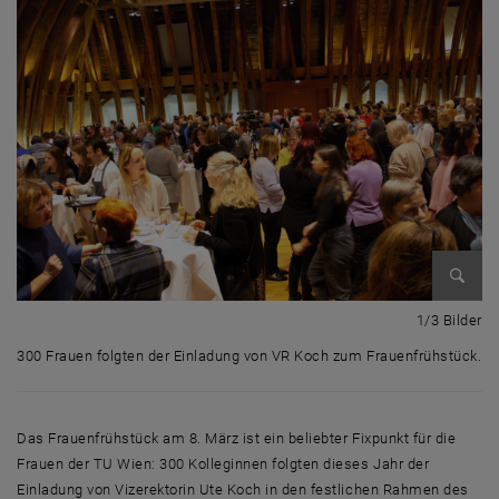
Bild v
1 
1/3 Bilder
300 Frauen folgten der Einladung von VR Koch zum Frauenfrühstück.
300 Frauen folgten der Einladung von VR Koch zum Frauenfrühstück.
Das Frauenfrühstück am 8. März ist ein beliebter Fixpunkt für die
Frauen der TU Wien: 300 Kolleginnen folgten dieses Jahr der
Einladung von Vizerektorin Ute Koch in den festlichen Rahmen des