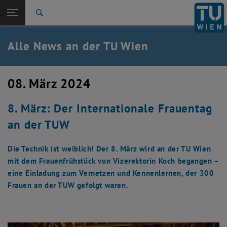
Studium
Seitennavigation öffnen
TU Login
Forschung
Suche
International
Quicklinks
Alle News an der TU Wien
Quicklinks-Menü umschalten
Karriere
Zur 1. Menü Ebene
Alle News
08. März 2024
Zurück zur letzten Ebene:
TU Wien Startseite
Zurück: Subseiten von TU Wien Startseite auflisten
8. März: Der Internationale Frauentag
Übersicht
an der TUW
Die Technik ist weiblich! Der 8. März wird an der TU Wien
mit dem Frauenfrühstück von Vizerektorin Koch begangen –
eine Einladung zum Vernetzen und Kennenlernen, der 300
Frauen an der TUW gefolgt waren.