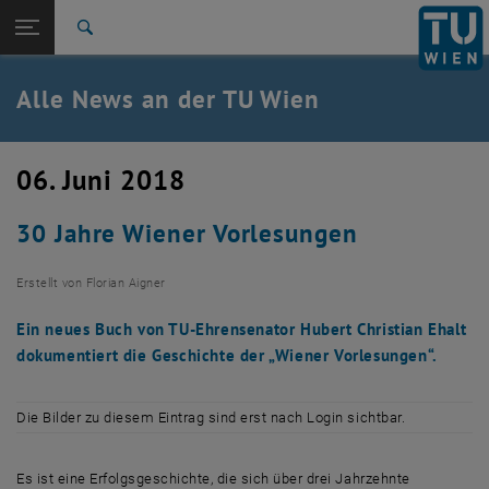
Studium
Seitennavigation öffnen
TU Login
Forschung
Suche
International
Quicklinks
Alle News an der TU Wien
Quicklinks-Menü umschalten
Karriere
Zur 1. Menü Ebene
Alle News
06. Juni 2018
Zurück zur letzten Ebene:
TU Wien Startseite
Zurück: Subseiten von TU Wien Startseite auflisten
30 Jahre Wiener Vorlesungen
Übersicht
Erstellt von
Florian Aigner
Ein neues Buch von TU-Ehrensenator Hubert Christian Ehalt
dokumentiert die Geschichte der „Wiener Vorlesungen“.
Die Bilder zu diesem Eintrag sind erst nach Login sichtbar.
Es ist eine Erfolgsgeschichte, die sich über drei Jahrzehnte