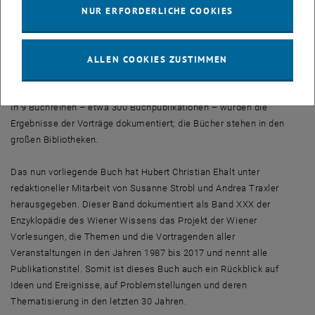
Die inhaltliche Zielsetzung der Wiener Vorlesungen war eine
NUR ERFORDERLICHE COOKIES
kritische Gesellschaftsanalyse im Sinne und im Dienste eines
Weltbildes der Offenheit, Kritik und Aufklärung. Es ist gelungen, die
ALLEN COOKIES ZUSTIMMEN
großen Denkerinnen und Denker zu Analysen und
Diskussionsbeiträgen zu gewinnen.
In 9 Buchreihen – etwa 300 Buchpublikationen – wurden die
Ergebnisse der Vorträge dokumentiert; die Bücher stehen in den
großen Bibliotheken.
Das nun vorliegende Buch hat Hubert Christian Ehalt unter
redaktioneller Mitarbeit von Susanne Strobl und Andrea Traxler
herausgegeben. Dieser Band dokumentiert als Band XXX der
Enzyklopädie des Wiener Wissens das Projekt der Wiener
Vorlesungen, die Themen und die Vortragenden aller
Veranstaltungen in den Jahren 1987 bis 2017 und nennt alle
Publikationstitel. Somit ist dieses Buch auch ein Rückblick auf
Ideen und Ereignisse, auf Problemstellungen und deren
Thematisierung in den letzten 30 Jahren.