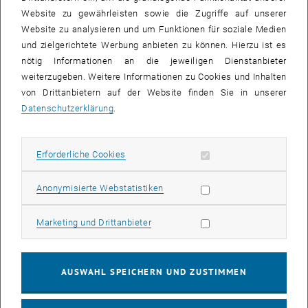
Nun wirft Hubert Christian Ehalt in einem umfangreichen Buch einen
Website zu gewährleisten sowie die Zugriffe auf unserer
Blick auf die Geschichte der Wiener Vorlesungen:
Website zu analysieren und um Funktionen für soziale Medien
und zielgerichtete Werbung anbieten zu können. Hierzu ist es
Hubert Christian Ehalt
nötig Informationen an die jeweiligen Dienstanbieter
Enzyklopädie des Wiener Wissens, Band XXX
weiterzugeben. Weitere Informationen zu Cookies und Inhalten
Wiener Vorlesungen 1987 – 2017
von Drittanbietern auf der Website finden Sie in unserer
Standortbestimmung, Aufklärung, Navigation
Datenschutzerklärung
.
ISBN: 978-3-99028-757-6
Softcover, € 38,-
Erforderliche Cookies zulassen
Erforderliche Cookies
„Wiener Vorlesungen 1987 – 2017. Standortbestimmung,
Aufklärung, Navigation“
Statistik Cookies zulassen
Anonymisierte Webstatistiken
Das Buch dokumentiert auf 432 Seiten das große intellektuelle
Projekt der Wiener Vorlesungen vom Beginn im Mai 1987 bis
Marketing Cookies zulassen
Marketing und Drittanbieter
Oktober 2017.
Seit 2011 gab es eine Kooperation mit ORF III und dann mit OKTO
TV. Anwesend bei den Veranstaltungen waren 600.000
Besucherinnen und Besucher, über die TV- und Radiokooperationen
AUSWAHL SPEICHERN UND ZUSTIMMEN
waren es über 2 Millionen Menschen.