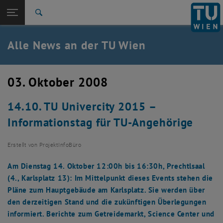
Studium
Seitennavigation öffnen
TU Login
Forschung
Suche
International
Quicklinks
Alle News an der TU Wien
Quicklinks-Menü umschalten
Karriere
Zur 1. Menü Ebene
Alle News
03. Oktober 2008
Zurück zur letzten Ebene:
TU Wien Startseite
Zurück: Subseiten von TU Wien Startseite auflisten
14.10. TU Univercity 2015 –
Übersicht
Informationstag für TU-Angehörige
Erstellt von
ProjektInfoBüro
Am Dienstag 14. Oktober 12:00h bis 16:30h, Prechtlsaal
(4., Karlsplatz 13): Im Mittelpunkt dieses Events stehen die
Pläne zum Hauptgebäude am Karlsplatz. Sie werden über
den derzeitigen Stand und die zukünftigen Überlegungen
informiert. Berichte zum Getreidemarkt, Science Center und