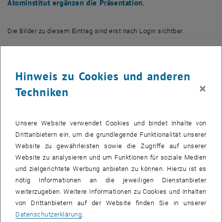
Atominstitut ergänzen die Präsentation.
Die Bilder zu diesem Eintrag sind erst nach Login sichtbar.
Das Projektteam um Vizerektor Gerhard Schimak und Projektleiter
Gerald Hodecek steht Ihnen gerne für Fragen und Diskussionen zur
Hinweis zu Cookies und anderen
Verfügung.
×
Techniken
Das Highlight der Veranstaltung ist die moderierte
Talkrunde mit
BIG-Geschäftsführer Christoph Stadlhuber und Rektor Peter
Unsere Website verwendet Cookies und bindet Inhalte von
Skalicky
am Nachmittag ab 16:00 Uhr. Anforderungen an eine
Drittanbietern ein, um die grundlegende Funktionalität unserer
moderne TU zur Gestaltung der Zukunft der Technik stehen im
Website zu gewährleisten sowie die Zugriffe auf unserer
Mittelpunkt der Diskussion. Im Anschluss daran kann im
Website zu analysieren und um Funktionen für soziale Medien
informelleren Rahmen, bei Kaffee und Kuchen, die Diskussion über
und zielgerichtete Werbung anbieten zu können. Hierzu ist es
das Projekt weitergehen.
nötig Informationen an die jeweiligen Dienstanbieter
weiterzugeben. Weitere Informationen zu Cookies und Inhalten
ACHTUNG! TERMINÄNDERUNG: TU-Spaziergänge: 13:00, 15:00 und
von Drittanbietern auf der Website finden Sie in unserer
nach der Talkrunde
Datenschutzerklärung
.