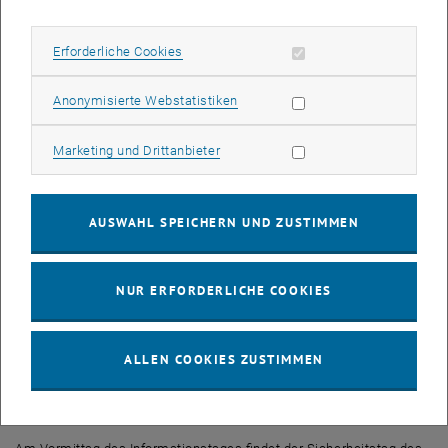
Begleitend zum Karlsplatz-Info-Tag bietet GuT geführte Rundgänge
durch das Hauptgebäude der TU am Karlsplatz an. Melden Sie sich
Erforderliche Cookies zulassen
Erforderliche Cookies
an und entdecken Sie eine etwas andere Seite der TU.
Statistik Cookies zulassen
Anonymisierte Webstatistiken
Dzt. sind folgende "Spots" geplant:
Windkanal Luftpavillion - im Nelson´s
Marketing Cookies zulassen
Marketing und Drittanbieter
Keller Altbestand
Sanierte Aula im Mittelrisalit
AUSWAHL SPEICHERN UND ZUSTIMMEN
Schiesskeller
Hörsäle
Baustelle Dachkuppel – Mittelrisalit
NUR ERFORDERLICHE COOKIES
Wir bitten Sie um
Anmeldung
(beschränkte TeilnehmerInnenanzahl)
unter: <link>2015@tuwien.ac.at
ALLEN COOKIES ZUSTIMMEN
Sicherheitstag des 4. Wiener Gemeindebezirks