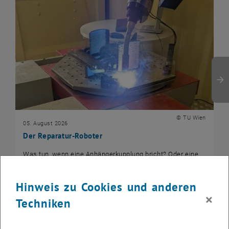
© TU Wien
05. August 2026
Der Reparatur-Roboter
Was tun, wenn eine Anhängerkupplung bricht? Oder eine
Turbinenschaufel beschädigt wird? Die TU Wien
entwickelte zusammen mit der igm Robotersysteme AG…
Hinweis zu Cookies und anderen
×
Techniken