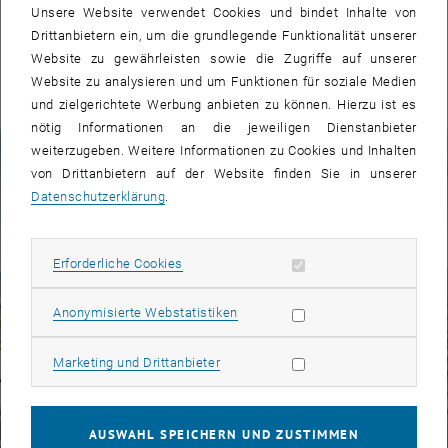
Unsere Website verwendet Cookies und bindet Inhalte von
Drittanbietern ein, um die grundlegende Funktionalität unserer
ALLE NEWS
Website zu gewährleisten sowie die Zugriffe auf unserer
Website zu analysieren und um Funktionen für soziale Medien
und zielgerichtete Werbung anbieten zu können. Hierzu ist es
nötig Informationen an die jeweiligen Dienstanbieter
Fakten zur TU Wien
weiterzugeben. Weitere Informationen zu Cookies und Inhalten
von Drittanbietern auf der Website finden Sie in unserer
Datenschutzerklärung
.
© TU Wien | Foto: Matthias Heisler
Erforderliche Cookies zulassen
Erforderliche Cookies
Subseiten von TU Wien 
Subseiten von Studium a
Subseiten von Forschung
Subseiten von Kooperati
Subseiten von Services 
Subseiten von Intern auf
Subseiten von Fakultäte
Statistik Cookies zulassen
Anonymisierte Webstatistiken
Marketing Cookies zulassen
Marketing und Drittanbieter
AUSWAHL SPEICHERN UND ZUSTIMMEN