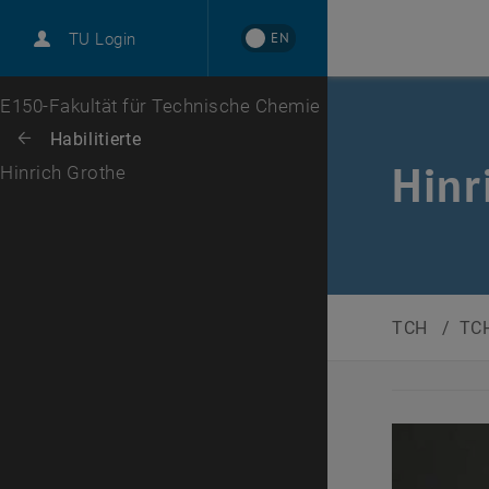
EN
TU Login
Zur 1. Menü Ebene
E150-Fakultät für Technische Chemie
Zurück zur letzten Ebene:
Habilitierte
Zurück: Subseiten von Habilitierte auflisten
Hinr
Hinrich Grothe
TCH
/
TCH