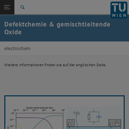
Seitennavigation öffnen
EN
TU Login
Suche
Zur 1. Menü Ebene
E164-04-Forschungsbereich Technische Elektrochemie
Defektchemie & gemischtleitende
Zurück zur letzten Ebene:
Oxide
Forschungsthemen
Zurück: Subseiten von Forschungsthemen auflisten
Defect chemistry and MIECs
electrochem
Weitere Informationen finden sie auf der englischen Seite.