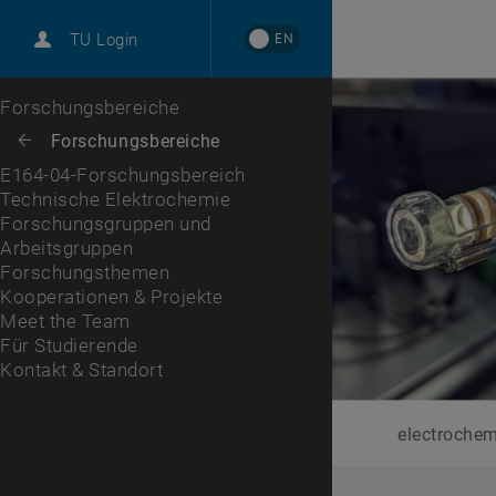
EN
TU Login
Forschungsgruppen und Arbeitsgruppen
Forschungsthemen
Kooperationen & Projekte
Meet the Team
Für Studierende
Kontakt & Standort
Zur 1. Menü Ebene
Forschungsbereiche
Zurück zur letzten Ebene:
Forschungsbereiche
Zurück: Subseiten von Forschungsbereiche auflisten
E164-04-Forschungsbereich
Technische Elektrochemie
Forschungsgruppen und
Arbeitsgruppen
Forschungsthemen
Kooperationen & Projekte
Meet the Team
Für Studierende
Kontakt & Standort
electroche