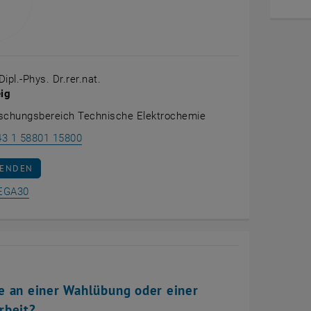
Dipl.-Phys. Dr.rer.nat.
eig
rschungsbereich Technische Elektrochemie
Jürgen Fleig anrufen
43 1 58801 15800
AN JÜRGEN FLEIG SENDEN
SENDEN
Raum BCEGA30 auf der Karte anzeigen , öffnet eine exte
EGA30
e an einer Wahlübung oder einer
rbeit?