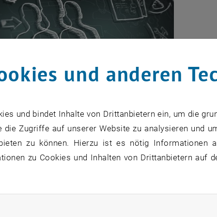
ookies und anderen Te
s und bindet Inhalte von Drittanbietern ein, um die gru
ngsgruppen
 die Zugriffe auf unserer Website zu analysieren und u
bieten zu können. Hierzu ist es nötig Informationen an
ionen zu Cookies und Inhalten von Drittanbietern auf d
sgruppen und Arbeitsgruppen auflisten
sthemen auflisten
nen & Projekte auflisten
rende auflisten
rliche Cookies zulassen