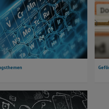
ngsthemen
Gefö