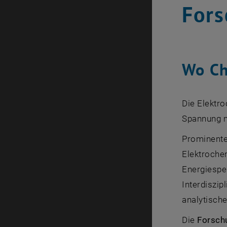
Fors
Wo Che
Die Elektro
Spannung m
Prominente
Elektroche
Energiespe
Interdiszip
analytisch
Die
Forsch