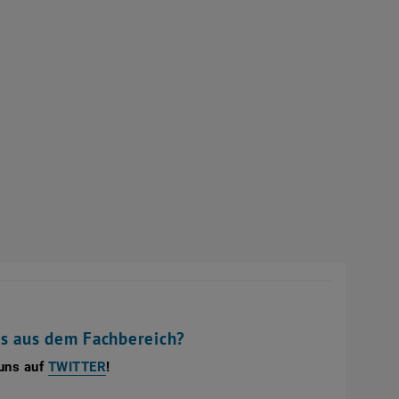
s aus dem Fachbereich?
, öffnet eine externe URL in einem neuen Fens
 uns auf
TWITTER
!