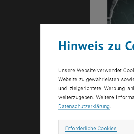
Hinweis zu C
Unsere Website verwendet Cookie
Forschu
Website zu gewährleisten sowie
und zielgerichtete Werbung an
weiterzugeben. Weitere Informat
Datenschutzerklärung
.
Subseiten von Forschung
Subseiten von Forschung
Subseiten von Kooperatio
Subseiten von Für Studie
Erforde
Erforderliche Cookies