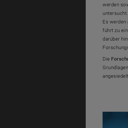
werden sow
untersucht
Es werden 
führt zu e
darüber hi
Forschungs
Die
Forsch
Grundlagenf
angesiedelt