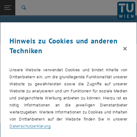
Seitennavigation öffnen
EN
TU Login
Suche
Zur 1. Menü Ebene
Projektteam Edtmaier
Recycling von (metallischen)
Zurück zur letzten Ebene:
Wertstoffen
Forschungsschwerpunkte
Zurück: Subseiten von Forschungsschwerpunkte auflisten
Hinweis zu Cookies und anderen
Recycling
×
Techniken
composites
Unsere Website verwendet Cookies und bindet Inhalte von
Wolframhältige Werkstoffe und Hartmetalle
Drittanbietern ein, um die grundlegende Funktionalität unserer
Website zu gewährleisten sowie die Zugriffe auf unserer
Edelmetalle
Website zu analysieren und um Funktionen für soziale Medien
und zielgerichtete Werbung anbieten zu können. Hierzu ist es
Magnesiumkrätze
nötig Informationen an die jeweiligen Dienstanbieter
weiterzugeben. Weitere Informationen zu Cookies und Inhalten
von Drittanbietern auf der Website finden Sie in unserer
Datenschutzerklärung
.
IMPRESSUM