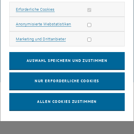
Erforderliche Cookies zulassen
Erforderliche Cookies
BARRIEREFREIHEITSERKLÄRUNG
Statistik Cookies zulassen
Anonymisierte Webstatistiken
DATENSCHUTZERKLÄRUNG (PDF)
Marketing Cookies zulassen
Marketing und Drittanbieter
COOKIEEINSTELLUNGEN
AUSWAHL SPEICHERN UND ZUSTIMMEN
© TU Wien
# 64321
NUR ERFORDERLICHE COOKIES
ALLEN COOKIES ZUSTIMMEN