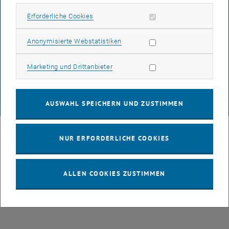
BARRIEREFREIHEITSERKLÄRUNG
Erforderliche Cookies zulassen
Erforderliche Cookies
DATENSCHUTZERKLÄRUNG (PDF)
Statistik Cookies zulassen
Anonymisierte Webstatistiken
Marketing Cookies zulassen
Marketing und Drittanbieter
COOKIEEINSTELLUNGEN
AUSWAHL SPEICHERN UND ZUSTIMMEN
© TU Wien
# 62348
NUR ERFORDERLICHE COOKIES
ALLEN COOKIES ZUSTIMMEN