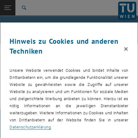
Seitennavigation öffnen
EN
TU Login
Suche
QCL-IR Absorptionsspektoskopie von Proteinen
QCL-IR Dispersionsspektroskopie
QCL-IR Spectroscopy for Downstream Process Monitoring
Zur 1. Menü Ebene
E164-02-1-Forschungsgruppe Prozessanalytik
Laserbasierte IR Spektroskopie in der
Zurück zur letzten Ebene:
Flüssigphase
Forschungsschwerpunkte
Zurück: Subseiten von Forschungsschwerpunkte auflisten
Hinweis zu Cookies und anderen
Laserbasierte IR Spektroskopie in der Flüssigphase
×
Techniken
QCL-IR Absorptionsspektoskopie von Proteinen
CAVS
QCL-IR Dispersionsspektroskopie
QCL-IR Spectroscopy for Downstream Process Monitoring
Unsere Website verwendet Cookies und bindet Inhalte von
QCL-IR Absorptionsspektroskopie von Proteinen
Drittanbietern ein, um die grundlegende Funktionalität unserer
Website zu gewährleisten sowie die Zugriffe auf unserer
Laserbasierte Dispersionsspektroskopie
Website zu analysieren und um Funktionen für soziale Medien
und zielgerichtete Werbung anbieten zu können. Hierzu ist es
nötig Informationen an die jeweiligen Dienstanbieter
weiterzugeben. Weitere Informationen zu Cookies und Inhalten
IMPRESSUM
von Drittanbietern auf der Website finden Sie in unserer
Datenschutzerklärung
.