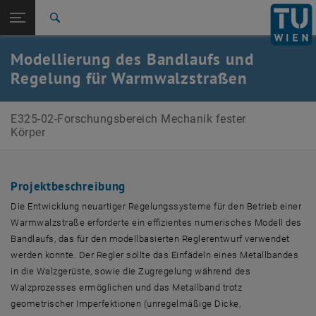
Seitennavigation öffnen
EN
TU Login
Suche
Zur 1. Menü Ebene
E325-02-Forschungsbereich Mechanik fester Körper
Modellierung des Bandlaufs und
Zurück zur letzten Ebene:
Regelung für Warmwalzstraßen
Forschungsprojekte
Zurück: Subseiten von Forschungsprojekte auflisten
Hot Rolling
E325-02-Forschungsbereich Mechanik fester
Körper
Projektbeschreibung
Die Entwicklung neuartiger Regelungssysteme für den Betrieb einer
Warmwalzstraße erforderte ein effizientes numerisches Modell des
Bandlaufs, das für den modellbasierten Reglerentwurf verwendet
werden konnte. Der Regler sollte das Einfädeln eines Metallbandes
in die Walzgerüste, sowie die Zugregelung während des
Walzprozesses ermöglichen und das Metallband trotz
geometrischer Imperfektionen (unregelmäßige Dicke,