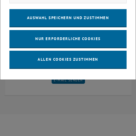
AUSWAHL SPEICHERN UND ZUSTIMMEN
NUR ERFORDERLICHE COOKIES
ALLEN COOKIES ZUSTIMMEN
Univ.Prof. Mag. Dr.
Yury Vetyukov
E-MAIL AN YURY VETYUKOV SENDEN
E-MAIL SENDEN