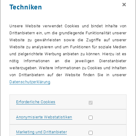
×
, öffnet eine externe URL in einem neuen Fenster
framework
."
Acta Mechanica
227, no. 10 (2016): 2831-2842.
Techniken
ehemalige Kooperationspartner
Unsere Website verwendet Cookies und bindet Inhalte von
Primetals Technologies GmbH (ehemals Siemens VAI Metals
Drittanbietern ein, um die grundlegende Funktionalität unserer
Technologies), Erlangen, Deutschland
Website zu gewährleisten sowie die Zugriffe auf unserer
Linz Center of Mechatronics GmbH, Linz, Österreich
Website zu analysieren und um Funktionen für soziale Medien
und zielgerichtete Werbung anbieten zu können. Hierzu ist es
Projektdauer
nötig Informationen an die jeweiligen Dienstanbieter
weiterzugeben. Weitere Informationen zu Cookies und Inhalten
Februar 2015 - Dezember 2016
von Drittanbietern auf der Website finden Sie in unserer
Datenschutzerklärung
.
Weitere Projekte
Roll Forming
Erforderliche Cookies zulassen
Erforderliche Cookies
LaLaBand
Crown Manager
Statistik Cookies zulassen
Anonymisierte Webstatistiken
Kontakt
Marketing Cookies zulassen
Marketing und Drittanbieter