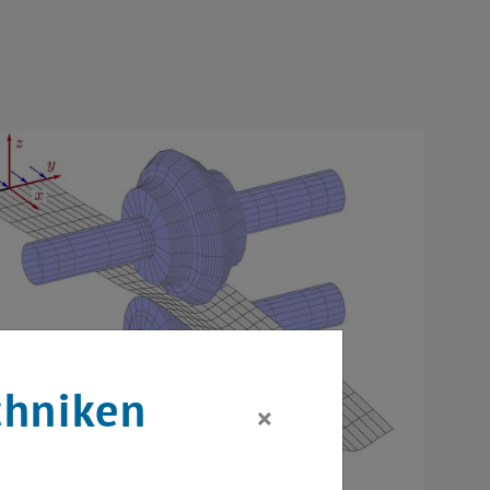
chniken
×