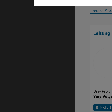
Lage und A
Unsere Sp
Leitung
Univ.Prof.
Yury Vety
E-MAIL 
E-MAIL 