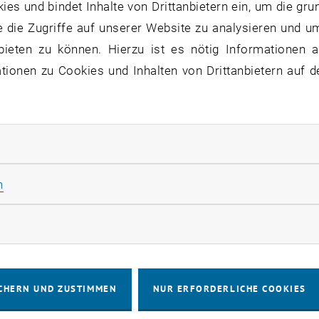
ngsschwerpunkte
Fors
s und bindet Inhalte von Drittanbietern ein, um die gru
 die Zugriffe auf unserer Website zu analysieren und u
bieten zu können. Hierzu ist es nötig Informationen an
ionen zu Cookies und Inhalten von Drittanbietern auf d
kt
sschwerpunkte auflisten
sprojekte auflisten
isten
rliche Cookies zulassen
ür Mechanik und Mechatronik
Statistik Cookies zulassen
n
bereich Mechanik fester Körper
rketing Cookies zulassen
kt 9 / E325-02 / 5. Stock
CHERN UND ZUSTIMMEN
NUR ERFORDERLICHE COOKIES
ekretariat