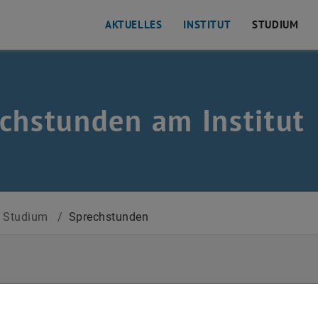
AKTUELLES
INSTITUT
STUDIUM
chstunden am Institut
Studium
/
Sprechstunden
ige Informationen