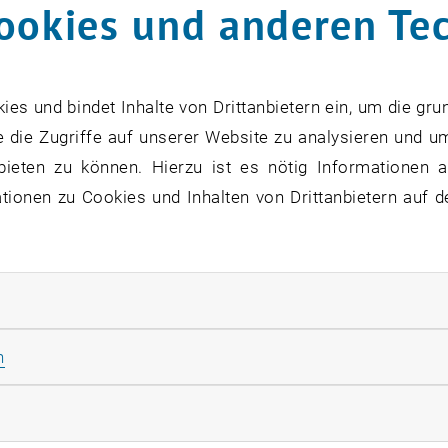
ookies und anderen Te
ten Sie die
unterschiedlichen Sprechstundenzeiten
in de
ie
Aufteilung
der Forschungsbereiche auf
zwei Stockwer
s und bindet Inhalte von Drittanbietern ein, um die gru
Technische Dynamik und Fahrzeugdynamik
 die Zugriffe auf unserer Website zu analysieren und u
bieten zu können. Hierzu ist es nötig Informationen an
Mechanik fester Körper
ionen zu Cookies und Inhalten von Drittanbietern auf d
Messtechnik und Aktorik
Regelungstechnik und Prozessautomatisierung
rliche Cookies zulassen
hstunden
Statistik Cookies zulassen
n
rketing Cookies zulassen