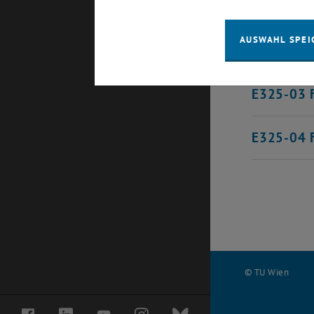
E325-01 F
AUSWAHL SPEI
E325-02 F
E325-03 F
E325-04 F
© TU Wien
#