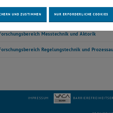
orschungsbereich Technische Dynamik und Fahrz
CHERN UND ZUSTIMMEN
NUR ERFORDERLICHE COOKIES
orschungsbereich Mechanik fester Körper
orschungsbereich Messtechnik und Aktorik
orschungsbereich Regelungstechnik und Prozessa
IMPRESSUM
BARRIEREFREIHEITS