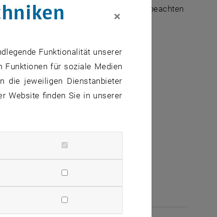
chniken
n einzelnen Forschungsbereichen. Bitte beachten
×
ke
:
ndlegende Funktionalität unserer
m Funktionen für soziale Medien
 die jeweiligen Dienstanbieter
er Website finden Sie in unserer